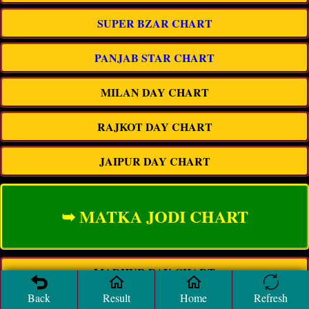
SUPER BZAR CHART
PANJAB STAR CHART
MILAN DAY CHART
RAJKOT DAY CHART
JAIPUR DAY CHART
➥ MATKA JODI CHART
MADHUR DAY CHART
Back
Result
Home
Refresh
MAHALAXMI DAY CHART