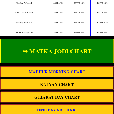
AGRA NIGHT
Mon-Fri
09:00 PM
11:00 PM
AKOLA BAZAR
Mon-Fri
09:10 PM
11:10 PM
MAIN BAZAR
Mon-Fri
09:35 PM
12:05 AM
NEW KANPUR
Mon-Fri
09:00 PM
11:00 PM
➥ MATKA JODI CHART
MADHUR MORNING CHART
KALYAN CHART
GUJARAT DAY CHART
TIME BAZAR CHART