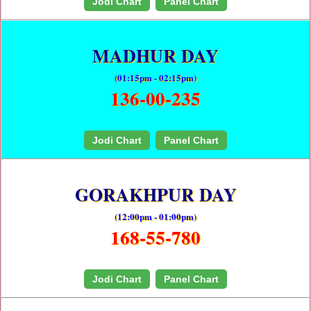
Jodi Chart
Panel Chart
MADHUR DAY
(01:15pm - 02:15pm)
136-00-235
Jodi Chart
Panel Chart
GORAKHPUR DAY
(12:00pm - 01:00pm)
168-55-780
Jodi Chart
Panel Chart