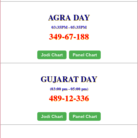
AGRA DAY
03:35PM - 05:35PM
349-67-188
Jodi Chart
Panel Chart
GUJARAT DAY
(03:00 pm - 05:00 pm)
489-12-336
Jodi Chart
Panel Chart