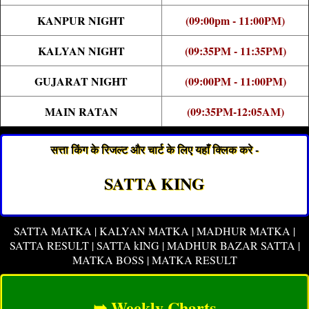
KANPUR NIGHT
(09:00pm - 11:00PM)
KALYAN NIGHT
(09:35PM - 11:35PM)
GUJARAT NIGHT
(09:00PM - 11:00PM)
MAIN RATAN
(09:35PM-12:05AM)
सत्ता किंग के रिजल्ट और चार्ट के लिए यहाँ क्लिक करे -
SATTA KING
SATTA MATKA | KALYAN MATKA | MADHUR MATKA |
SATTA RESULT | SATTA kING | MADHUR BAZAR SATTA |
MATKA BOSS | MATKA RESULT
➥ Weekly Charts