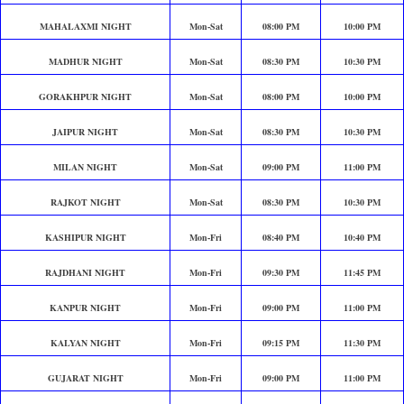
MAHALAXMI NIGHT
Mon-Sat
08:00 PM
10:00 PM
MADHUR NIGHT
Mon-Sat
08:30 PM
10:30 PM
GORAKHPUR NIGHT
Mon-Sat
08:00 PM
10:00 PM
JAIPUR NIGHT
Mon-Sat
08:30 PM
10:30 PM
MILAN NIGHT
Mon-Sat
09:00 PM
11:00 PM
RAJKOT NIGHT
Mon-Sat
08:30 PM
10:30 PM
KASHIPUR NIGHT
Mon-Fri
08:40 PM
10:40 PM
RAJDHANI NIGHT
Mon-Fri
09:30 PM
11:45 PM
KANPUR NIGHT
Mon-Fri
09:00 PM
11:00 PM
KALYAN NIGHT
Mon-Fri
09:15 PM
11:30 PM
GUJARAT NIGHT
Mon-Fri
09:00 PM
11:00 PM