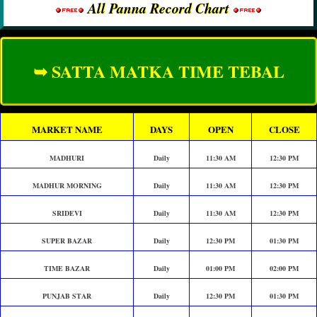
All Panna Record Chart
➥ SATTA MATKA TIME TEBAL
MARKET NAME
DAYS
OPEN
CLOSE
MADHURI
Daily
11:30 AM
12:30 PM
MADHUR MORNING
Daily
11:30 AM
12:30 PM
SRIDEVI
Daily
11:30 AM
12:30 PM
SUPER BAZAR
Daily
12:30 PM
01:30 PM
TIME BAZAR
Daily
01:00 PM
02:00 PM
PUNJAB STAR
Daily
12:30 PM
01:30 PM