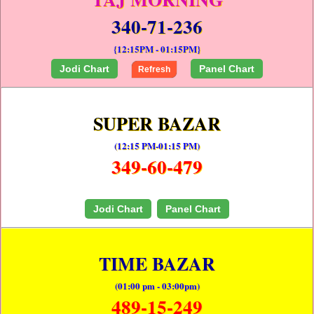
340-71-236
{12:15PM - 01:15PM}
Jodi Chart
Panel Chart
Refresh
SUPER BAZAR
(12:15 PM-01:15 PM)
349-60-479
Jodi Chart
Panel Chart
TIME BAZAR
(01:00 pm - 03:00pm)
489-15-249