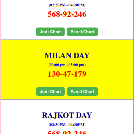
(02:20PM - 04:20PM)
568-92-246
Jodi Chart
Panel Chart
MILAN DAY
(03:00 pm - 05:00 pm)
130-47-179
Jodi Chart
Panel Chart
RAJKOT DAY
(02:30PM - 04:30PM)
568-92-246