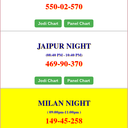
550-02-570
Jodi Chart
Panel Chart
JAIPUR NIGHT
(08:40 PM - 10:40 PM)
469-90-370
Jodi Chart
Panel Chart
MILAN NIGHT
( 09:00pm-11:00pm )
149-45-258