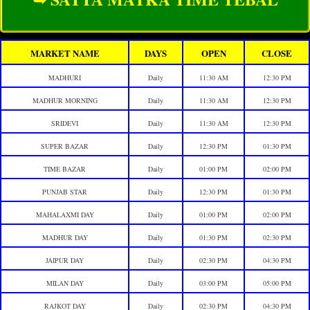
MARKET NAME
DAYS
OPEN
CLOSE
MADHURI
Daily
11:30 AM
12:30 PM
MADHUR MORNING
Daily
11:30 AM
12:30 PM
SRIDEVI
Daily
11:30 AM
12:30 PM
SUPER BAZAR
Daily
12:30 PM
01:30 PM
TIME BAZAR
Daily
01:00 PM
02:00 PM
PUNJAB STAR
Daily
12:30 PM
01:30 PM
MAHALAXMI DAY
Daily
01:00 PM
02:00 PM
MADHUR DAY
Daily
01:30 PM
02:30 PM
JAIPUR DAY
Daily
02:30 PM
04:30 PM
MILAN DAY
Daily
03:00 PM
05:00 PM
RAJKOT DAY
Daily
02:30 PM
04:30 PM