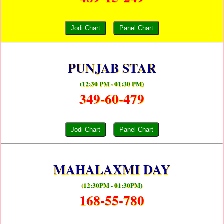
Jodi Chart
Panel Chart
PUNJAB STAR
(12:30 PM - 01:30 PM)
349-60-479
Jodi Chart
Panel Chart
MAHALAXMI DAY
(12:30PM - 01:30PM)
168-55-780