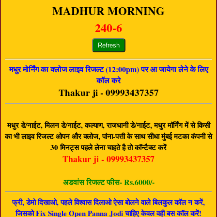
MADHUR MORNING
240-6
Refresh
मधुर मोर्निंग का क्लोज लाइव रिजल्ट (12:00pm) पर आ जायेगा लेने के लिए
कॉल करे
Thakur ji - 09993437357
मधुर डे/नाईट, मिलन डे/नाईट, कल्याण, राजधानी डे/नाईट, मधुर मॉर्निंग में से किसी
का भी लाइव रिजल्ट ओपन और क्लोज, पांना-पत्ती के साथ सीधा मुंबई मटका कंपनी से
30 मिनट्स पहले लेना चाहते है तो कॉन्टैक्ट करें
Thakur ji - 09993437357
अडवांस रिजल्ट फीस- Rs.6000/-
फ्री, डेमो दिखाओ, पहले विश्वास दिलाओ ऐसा बोलने वाले बिलकुल कॉल न करें,
जिसको Fix Single Open Panna Jodi चाहिए केवल वही बस कॉल करें!