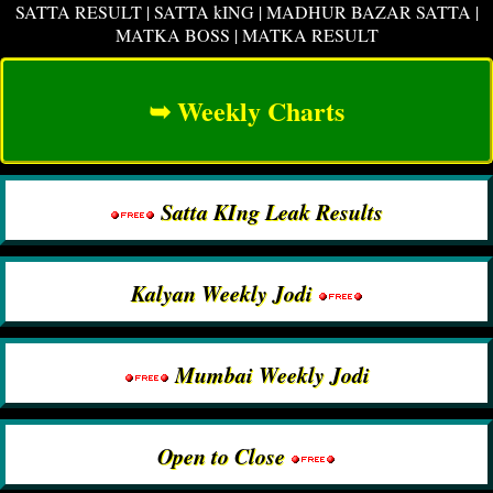
SATTA RESULT | SATTA kING | MADHUR BAZAR SATTA |
MATKA BOSS | MATKA RESULT
➥ Weekly Charts
Satta KIng Leak Results
Kalyan Weekly Jodi
Mumbai Weekly Jodi
Open to Close