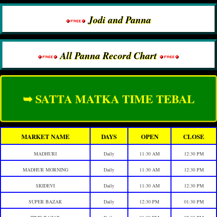
Jodi and Panna
All Panna Record Chart
➥ SATTA MATKA TIME TEBAL
MARKET NAME
DAYS
OPEN
CLOSE
MADHURI
Daily
11:30 AM
12:30 PM
MADHUR MORNING
Daily
11:30 AM
12:30 PM
SRIDEVI
Daily
11:30 AM
12:30 PM
SUPER BAZAR
Daily
12:30 PM
01:30 PM