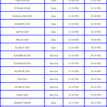
TIME BAZAR
Daily
01:00 PM
02:00 PM
PUNJAB STAR
Daily
12:30 PM
01:30 PM
MAHALAXMI DAY
Daily
01:00 PM
02:00 PM
MADHUR DAY
Daily
01:30 PM
02:30 PM
JAIPUR DAY
Daily
02:30 PM
04:30 PM
MILAN DAY
Daily
03:00 PM
05:00 PM
RAJKOT DAY
Daily
02:30 PM
04:30 PM
KASHIPUR DAY
Mon-Sat
02:30 PM
04:30 PM
RAJDHANI DAY
Mon-Sat
03:40 PM
05:40 PM
KANPUR DAY
Mon-Sat
03:30 PM
05:30 PM
KALYAN
Mon-Sat
03:45 PM
05:45 PM
GUJARAT DAY
Mon-Sat
03:30 PM
05:30 PM
AGRA DAY
Mon-Sat
03:40 PM
05:40 PM
SRIDEVI NIGHT
Daily
07:15 PM
08:15 PM