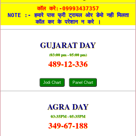
कॉल करे:-09993437357
NOTE :- हमारे पास फ्री ट्रायल ओर डेमो नही मिलता
कॉल कर के परेशान न करे ।
GUJARAT DAY
(03:00 pm - 05:00 pm)
489-12-336
Jodi Chart
Panel Chart
AGRA DAY
03:35PM - 05:35PM
349-67-188