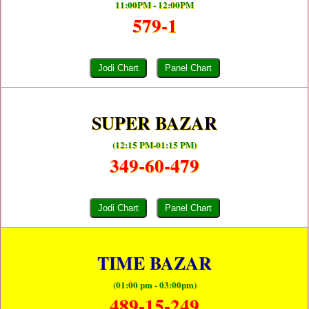
11:00PM - 12:00PM
579-1
Jodi Chart
Panel Chart
SUPER BAZAR
(12:15 PM-01:15 PM)
349-60-479
Jodi Chart
Panel Chart
TIME BAZAR
(01:00 pm - 03:00pm)
489-15-249