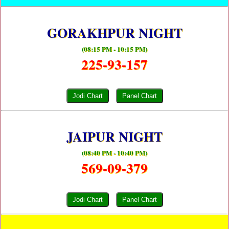
GORAKHPUR NIGHT
(08:15 PM - 10:15 PM)
225-93-157
Jodi Chart
Panel Chart
JAIPUR NIGHT
(08:40 PM - 10:40 PM)
569-09-379
Jodi Chart
Panel Chart