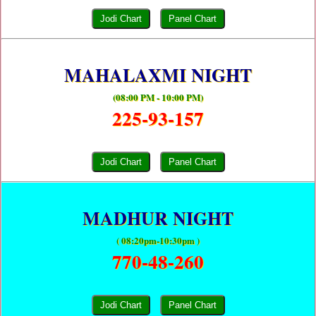
Jodi Chart
Panel Chart
MAHALAXMI NIGHT
(08:00 PM - 10:00 PM)
225-93-157
Jodi Chart
Panel Chart
MADHUR NIGHT
( 08:20pm-10:30pm )
770-48-260
Jodi Chart
Panel Chart