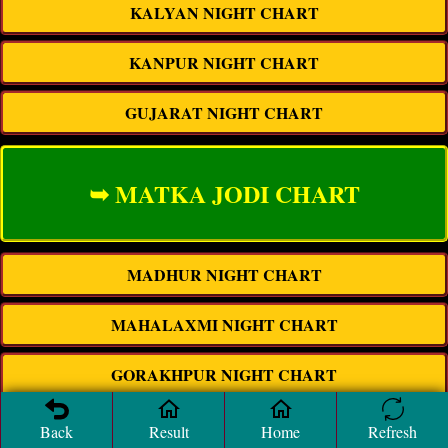
KALYAN NIGHT CHART
KANPUR NIGHT CHART
GUJARAT NIGHT CHART
➥ MATKA JODI CHART
MADHUR NIGHT CHART
MAHALAXMI NIGHT CHART
GORAKHPUR NIGHT CHART
RAJDHANI NIGHT CHART
Back
Result
Home
Refresh