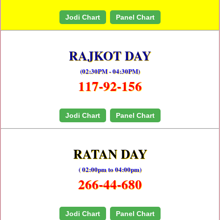
Jodi Chart
Panel Chart
RAJKOT DAY
(02:30PM - 04:30PM)
117-92-156
Jodi Chart
Panel Chart
RATAN DAY
( 02:00pm to 04:00pm)
266-44-680
Jodi Chart
Panel Chart