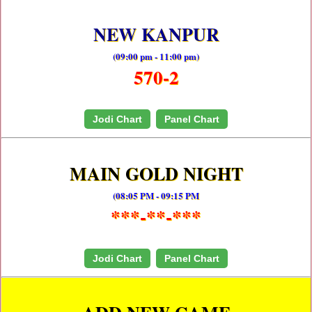
NEW KANPUR
(09:00 pm - 11:00 pm)
570-2
Jodi Chart
Panel Chart
MAIN GOLD NIGHT
(08:05 PM - 09:15 PM
***-**-***
Jodi Chart
Panel Chart