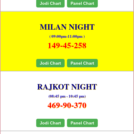
Jodi Chart
Panel Chart
MILAN NIGHT
( 09:00pm-11:00pm )
149-45-258
Jodi Chart
Panel Chart
RAJKOT NIGHT
(08:45 pm - 10:45 pm)
469-90-370
Jodi Chart
Panel Chart