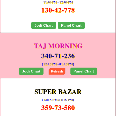
11:00PM - 12:00PM
130-42-778
Jodi Chart
Panel Chart
TAJ MORNING
340-71-236
{12:15PM - 01:15PM}
Jodi Chart
Panel Chart
Refresh
SUPER BAZAR
(12:15 PM-01:15 PM)
359-73-580