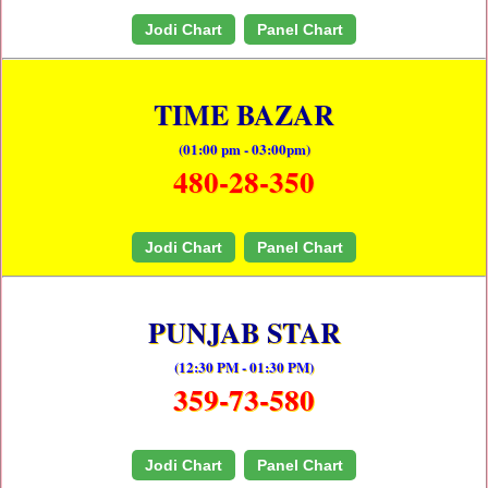
Jodi Chart
Panel Chart
TIME BAZAR
(01:00 pm - 03:00pm)
480-28-350
Jodi Chart
Panel Chart
PUNJAB STAR
(12:30 PM - 01:30 PM)
359-73-580
Jodi Chart
Panel Chart