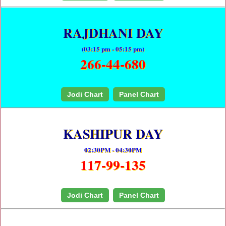
RAJDHANI DAY
(03:15 pm - 05:15 pm)
266-44-680
Jodi Chart
Panel Chart
KASHIPUR DAY
02:30PM - 04:30PM
117-99-135
Jodi Chart
Panel Chart