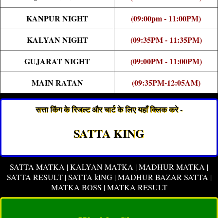
KANPUR NIGHT
(09:00pm - 11:00PM)
KALYAN NIGHT
(09:35PM - 11:35PM)
GUJARAT NIGHT
(09:00PM - 11:00PM)
MAIN RATAN
(09:35PM-12:05AM)
सत्ता किंग के रिजल्ट और चार्ट के लिए यहाँ क्लिक करे -
SATTA KING
SATTA MATKA | KALYAN MATKA | MADHUR MATKA |
SATTA RESULT | SATTA kING | MADHUR BAZAR SATTA |
MATKA BOSS | MATKA RESULT