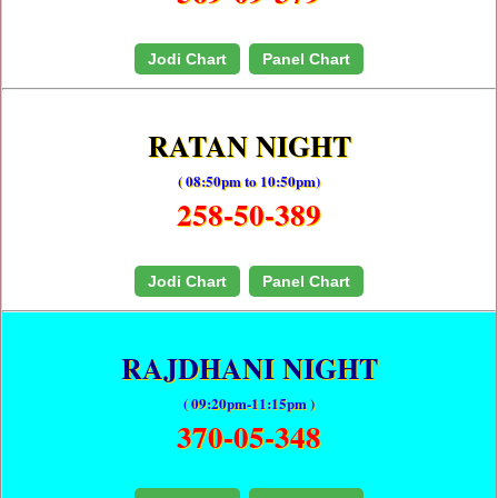
Jodi Chart
Panel Chart
RATAN NIGHT
( 08:50pm to 10:50pm)
258-50-389
Jodi Chart
Panel Chart
RAJDHANI NIGHT
( 09:20pm-11:15pm )
370-05-348