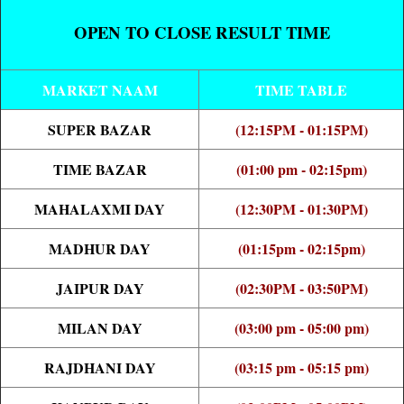
OPEN TO CLOSE RESULT TIME
MARKET NAAM
TIME TABLE
SUPER BAZAR
(12:15PM - 01:15PM)
TIME BAZAR
(01:00 pm - 02:15pm)
MAHALAXMI DAY
(12:30PM - 01:30PM)
MADHUR DAY
(01:15pm - 02:15pm)
JAIPUR DAY
(02:30PM - 03:50PM)
MILAN DAY
(03:00 pm - 05:00 pm)
RAJDHANI DAY
(03:15 pm - 05:15 pm)