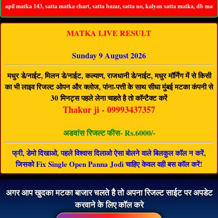
atka chart, satta bazar, satta no, kalyan satta matka, db matka, worli matka, tera m
MATKA LIVE RESULT
Sunday 9 August 2026
मधुर डे/नाईट, मिलन डे/नाईट, कल्याण, राजधानी डे/नाईट, मधुर मॉर्निंग में से किसी
का भी लाइव रिजल्ट ओपन और क्लोज, पांना-पत्ती के साथ सीधा मुंबई मटका कंपनी से
30 मिनट्स पहले लेना चाहते है तो कॉन्टैक्ट करें
Thakur ji - 09993437357
अडवांस रिजल्ट फीस- Rs.6000/-
फ्री, डेमो दिखाओ, पहले विश्वास दिलाओ ऐसा बोलने वाले बिलकुल कॉल न करें,
जिसको Fix Single Open Panna Jodi चाहिए केवल वही बस कॉल करें!
अगर आप खुदका मटका बाजार चलते है तो अपना रिजल्ट साईट पर अपडेट
करवाने के लिए कॉल करे