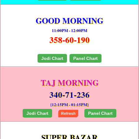
GOOD MORNING
11:00PM - 12:00PM
358-60-190
Jodi Chart
Panel Chart
TAJ MORNING
340-71-236
{12:15PM - 01:15PM}
Jodi Chart
Panel Chart
Refresh
SUPER BAZAR