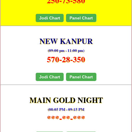
250-73-580
Jodi Chart
Panel Chart
NEW KANPUR
(09:00 pm - 11:00 pm)
570-28-350
Jodi Chart
Panel Chart
MAIN GOLD NIGHT
(08:05 PM - 09:15 PM
***-**-***