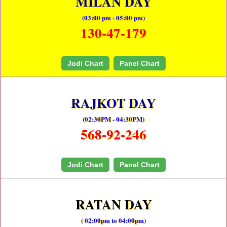
MILAN DAY
(03:00 pm - 05:00 pm)
130-47-179
Jodi Chart
Panel Chart
RAJKOT DAY
(02:30PM - 04:30PM)
568-92-246
Jodi Chart
Panel Chart
RATAN DAY
( 02:00pm to 04:00pm)