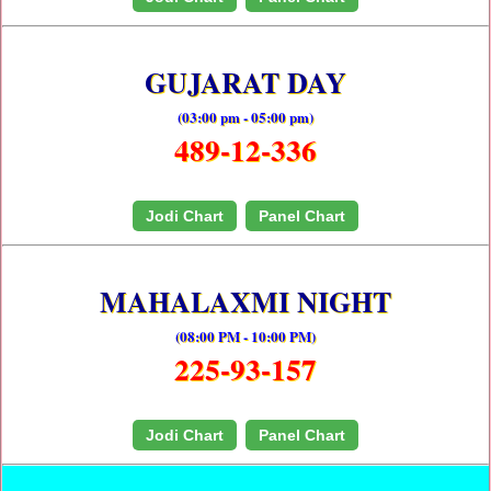
GUJARAT DAY
(03:00 pm - 05:00 pm)
489-12-336
Jodi Chart
Panel Chart
MAHALAXMI NIGHT
(08:00 PM - 10:00 PM)
225-93-157
Jodi Chart
Panel Chart