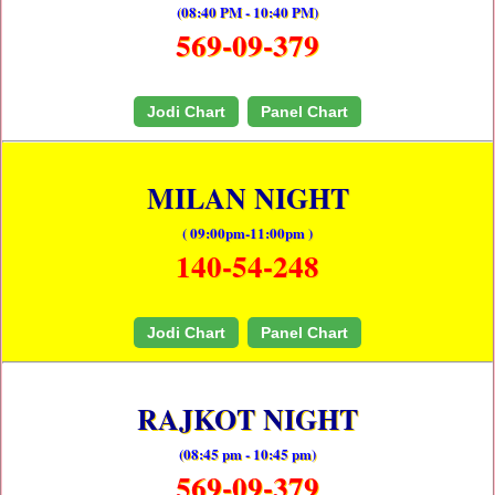
(08:40 PM - 10:40 PM)
569-09-379
Jodi Chart
Panel Chart
MILAN NIGHT
( 09:00pm-11:00pm )
140-54-248
Jodi Chart
Panel Chart
RAJKOT NIGHT
(08:45 pm - 10:45 pm)
569-09-379