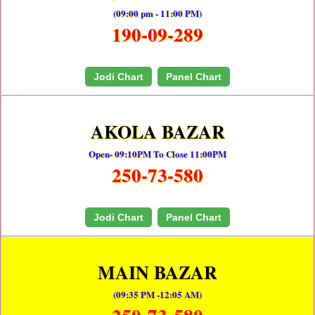
(09:00 pm - 11:00 PM)
190-09-289
Jodi Chart
Panel Chart
AKOLA BAZAR
Open- 09:10PM To Close 11:00PM
250-73-580
Jodi Chart
Panel Chart
MAIN BAZAR
(09:35 PM -12:05 AM)