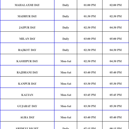
MAHALAXMI DAY
Daily
01:00 PM
02:00 PM
MADHUR DAY
Daily
01:30 PM
02:30 PM
JAIPUR DAY
Daily
02:30 PM
04:30 PM
MILAN DAY
Daily
03:00 PM
05:00 PM
RAJKOT DAY
Daily
02:30 PM
04:30 PM
KASHIPUR DAY
Mon-Sat
02:30 PM
04:30 PM
RAJDHANI DAY
Mon-Sat
03:40 PM
05:40 PM
KANPUR DAY
Mon-Sat
03:30 PM
05:30 PM
KALYAN
Mon-Sat
03:45 PM
05:45 PM
GUJARAT DAY
Mon-Sat
03:30 PM
05:30 PM
AGRA DAY
Mon-Sat
03:40 PM
05:40 PM
SRIDEVI NIGHT
Daily
07:15 PM
08:15 PM