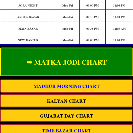
AGRA NIGHT
Mon-Fri
09:00 PM
11:00 PM
AKOLA BAZAR
Mon-Fri
09:10 PM
11:10 PM
MAIN BAZAR
Mon-Fri
09:35 PM
12:05 AM
NEW KANPUR
Mon-Fri
09:00 PM
11:00 PM
➥ MATKA JODI CHART
MADHUR MORNING CHART
KALYAN CHART
GUJARAT DAY CHART
TIME BAZAR CHART