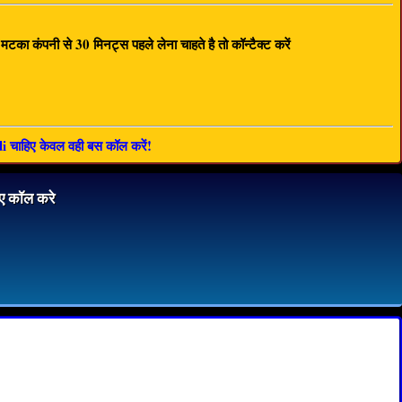
मटका कंपनी से 30 मिनट्स पहले लेना चाहते है तो कॉन्टैक्ट करें
i चाहिए केवल वही बस कॉल करें!
ए कॉल करे