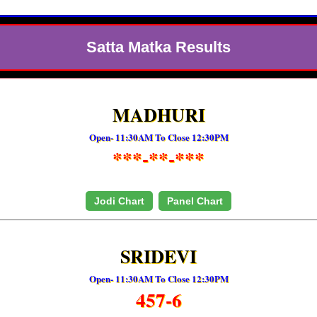
Satta Matka Results
MADHURI
Open- 11:30AM To Close 12:30PM
***-**-***
Jodi Chart
Panel Chart
SRIDEVI
Open- 11:30AM To Close 12:30PM
457-6