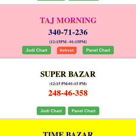
TAJ MORNING
340-71-236
{12:15PM - 01:15PM}
Jodi Chart
Panel Chart
Refresh
SUPER BAZAR
(12:15 PM-01:15 PM)
248-46-358
Jodi Chart
Panel Chart
TIME BAZAR