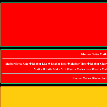
Khabar Satta Matka
khabar Satta King ❋ khabar Live ❋ khabar Boss ❋ khabar Time ❋ khabar Chart 
Matka ❋ Satta Maka MD ❋ Satta Matka Live ❋ Satta Matka 
Khabar Matka, Khabar Satta, Khabar D