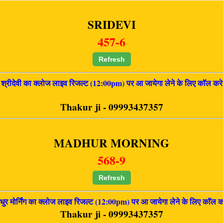
SRIDEVI
457-6
Refresh
श्रीदेवी का क्लोज लाइव रिजल्ट (12:00pm) पर आ जायेगा लेने के लिए कॉल करे
Thakur ji - 09993437357
MADHUR MORNING
568-9
Refresh
धुर मोर्निंग का क्लोज लाइव रिजल्ट (12:00pm) पर आ जायेगा लेने के लिए कॉल क
Thakur ji - 09993437357