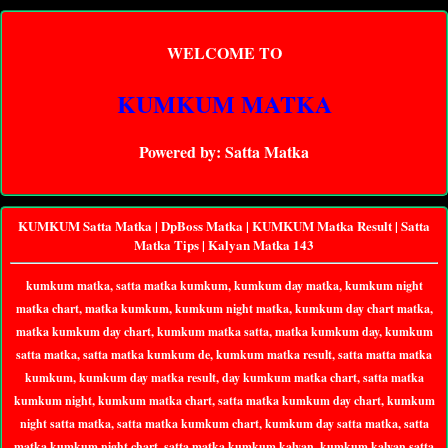
WELCOME TO
KUMKUM MATKA
Powered by:
Satta
Matka
KUMKUM Satta Matka | DpBoss Matka | KUMKUM Matka Result | Satta
Matka Tips | Kalyan Matka 143
kumkum matka, satta matka kumkum, kumkum day matka, kumkum night
matka chart, matka kumkum, kumkum night matka, kumkum day chart matka,
matka kumkum day chart, kumkum matka satta, matka kumkum day, kumkum
satta matka, satta matka kumkum de, kumkum matka result, satta matta matka
kumkum, kumkum day matka result, day kumkum matka chart, satta matka
kumkum night, kumkum matka chart, satta matka kumkum day chart, kumkum
night satta matka, satta matka kumkum chart, kumkum day satta matka, satta
matka kumkum night chart, satta matka kumkum kalyan, kumkum kalyan satta