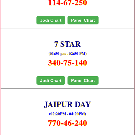
114-67-250
Jodi Chart
Panel Chart
7 STAR
(01:50 pm - 02:50 PM)
340-75-140
Jodi Chart
Panel Chart
JAIPUR DAY
(02:20PM - 04:20PM)
770-46-240