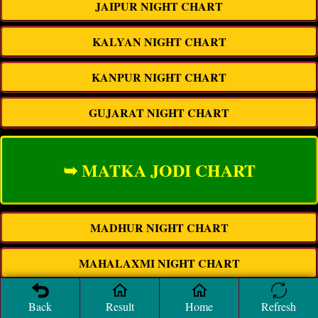
JAIPUR NIGHT CHART
KALYAN NIGHT CHART
KANPUR NIGHT CHART
GUJARAT NIGHT CHART
➥ MATKA JODI CHART
MADHUR NIGHT CHART
MAHALAXMI NIGHT CHART
GORAKHPUR NIGHT CHART
Back
Result
Home
Refresh