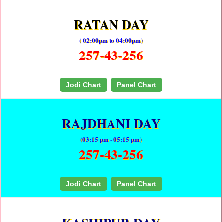
RATAN DAY
( 02:00pm to 04:00pm)
257-43-256
Jodi Chart
Panel Chart
RAJDHANI DAY
(03:15 pm - 05:15 pm)
257-43-256
Jodi Chart
Panel Chart