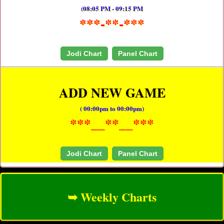
(08:05 PM - 09:15 PM
***-**-***
Jodi Chart
Panel Chart
ADD NEW GAME
( 00:00pm to 00:00pm)
***__**__***
Jodi Chart
Panel Chart
➥ Weekly Charts