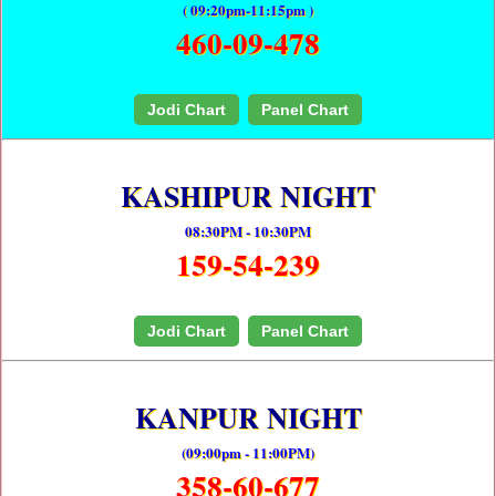
( 09:20pm-11:15pm )
460-09-478
Jodi Chart
Panel Chart
KASHIPUR NIGHT
08:30PM - 10:30PM
159-54-239
Jodi Chart
Panel Chart
KANPUR NIGHT
(09:00pm - 11:00PM)
358-60-677