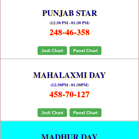
PUNJAB STAR
(12:30 PM - 01:30 PM)
248-46-358
Jodi Chart
Panel Chart
MAHALAXMI DAY
(12:30PM - 01:30PM)
458-70-127
Jodi Chart
Panel Chart
MADHUR DAY