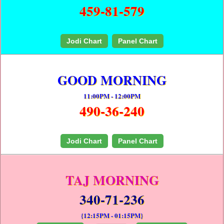
459-81-579
Jodi Chart
Panel Chart
GOOD MORNING
11:00PM - 12:00PM
490-36-240
Jodi Chart
Panel Chart
TAJ MORNING
340-71-236
{12:15PM - 01:15PM}