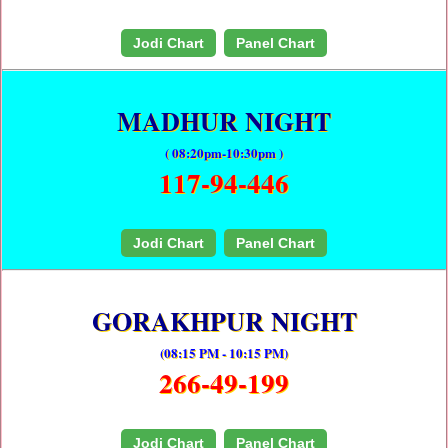
Jodi Chart
Panel Chart
MADHUR NIGHT
( 08:20pm-10:30pm )
117-94-446
Jodi Chart
Panel Chart
GORAKHPUR NIGHT
(08:15 PM - 10:15 PM)
266-49-199
Jodi Chart
Panel Chart