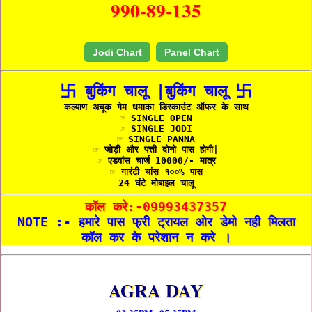
990-89-135
Jodi Chart
Panel Chart
卐 बुकिंग चालू |बुकिंग चालू 卐
कल्याण अचूक गेम धमाका डिस्काउंट ऑफर के साथ
☞ SINGLE OPEN
☞ SINGLE JODI
☞ SINGLE PANNA
☞ जोड़ी और पत्ती दोनो पास होगी|
☞ एडवांस चार्ज 10000/- मात्र
☞ गारंटी चांस १००% पास
24 घंटे मोबाइल चालू
कॉल करे:-09993437357
NOTE :- हमारे पास फ्री ट्रायल ओर डेमो नही मिलता
कॉल कर के परेशान न करे ।
AGRA DAY