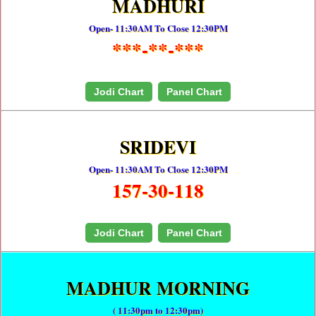
MADHURI
Open- 11:30AM To Close 12:30PM
***-**-***
Jodi Chart
Panel Chart
SRIDEVI
Open- 11:30AM To Close 12:30PM
157-30-118
Jodi Chart
Panel Chart
MADHUR MORNING
( 11:30pm to 12:30pm)