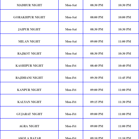
MADHUR NIGHT
Mon-Sat
08:30 PM
10:30 PM
GORAKHPUR NIGHT
Mon-Sat
08:00 PM
10:00 PM
JAIPUR NIGHT
Mon-Sat
08:30 PM
10:30 PM
MILAN NIGHT
Mon-Sat
09:00 PM
11:00 PM
RAJKOT NIGHT
Mon-Sat
08:30 PM
10:30 PM
KASHIPUR NIGHT
Mon-Fri
08:40 PM
10:40 PM
RAJDHANI NIGHT
Mon-Fri
09:30 PM
11:45 PM
KANPUR NIGHT
Mon-Fri
09:00 PM
11:00 PM
KALYAN NIGHT
Mon-Fri
09:15 PM
11:30 PM
GUJARAT NIGHT
Mon-Fri
09:00 PM
11:00 PM
AGRA NIGHT
Mon-Fri
09:00 PM
11:00 PM
AKOLA BAZAR
Mon-Fri
09:10 PM
11:10 PM