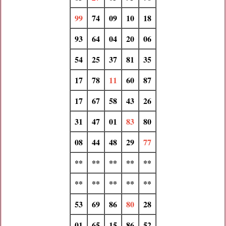
99
74
09
10
18
93
64
04
20
06
54
25
37
81
35
17
78
11
60
87
17
67
58
43
26
31
47
01
83
80
08
44
48
29
77
**
**
**
**
**
**
**
**
**
**
53
69
86
80
28
01
65
15
86
52