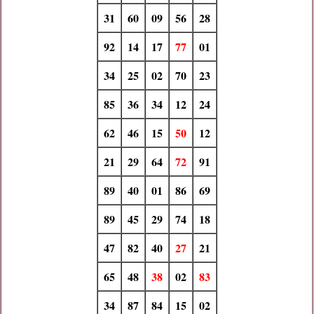
31
60
09
56
28
92
14
17
77
01
34
25
02
70
23
85
36
34
12
24
62
46
15
50
12
21
29
64
72
91
89
40
01
86
69
89
45
29
74
18
47
82
40
27
21
65
48
38
02
83
34
87
84
15
02