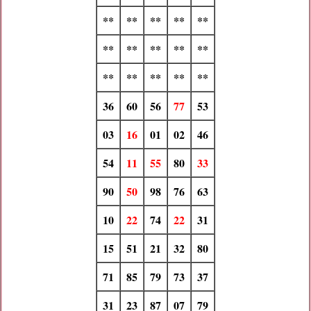
**
**
**
**
**
**
**
**
**
**
**
**
**
**
**
36
60
56
77
53
03
16
01
02
46
54
11
55
80
33
90
50
98
76
63
10
22
74
22
31
15
51
21
32
80
71
85
79
73
37
31
23
87
07
79