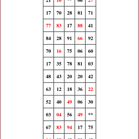
17
70
28
81
71
77
83
17
88
41
84
28
91
66
92
70
16
75
06
60
17
35
78
81
03
48
43
20
20
42
63
12
18
36
22
52
40
49
06
30
03
04
56
49
**
67
83
94
17
75