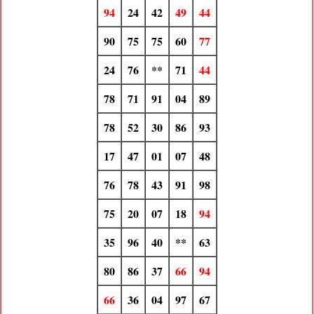
94
24
42
49
44
90
75
75
60
77
24
76
**
71
44
78
71
91
04
89
78
52
30
86
93
17
47
01
07
48
76
78
43
91
98
75
20
07
18
94
35
96
40
**
63
80
86
37
66
94
66
36
04
97
67