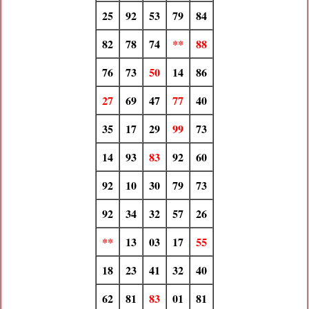
25
92
53
79
84
82
78
74
**
88
76
73
50
14
86
27
69
47
77
40
35
17
29
99
73
14
93
83
92
60
92
10
30
79
73
92
34
32
57
26
**
13
03
17
55
18
23
41
32
40
62
81
83
01
81