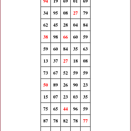
94
19
69
01
69
34
95
08
27
79
62
45
28
04
84
38
98
66
60
59
59
60
84
35
63
13
37
27
18
08
73
67
52
59
59
50
89
26
90
23
15
07
23
03
35
75
65
44
96
59
87
78
82
78
77