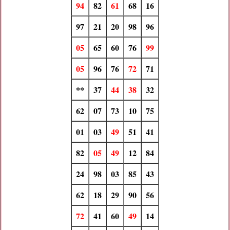
94
82
61
68
16
97
21
20
98
96
05
65
60
76
99
05
96
76
72
71
**
37
44
38
32
62
07
73
10
75
01
03
49
51
41
82
05
49
12
84
24
98
03
85
43
62
18
29
90
56
72
41
60
49
14