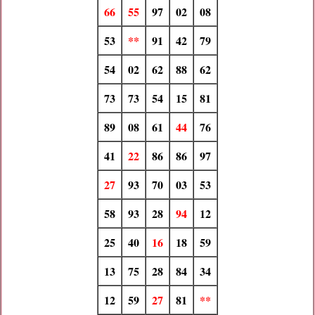
66
55
97
02
08
53
**
91
42
79
54
02
62
88
62
73
73
54
15
81
89
08
61
44
76
41
22
86
86
97
27
93
70
03
53
58
93
28
94
12
25
40
16
18
59
13
75
28
84
34
12
59
27
81
**