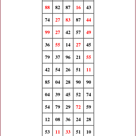
88
82
87
16
43
74
27
83
87
44
99
27
42
57
49
36
55
14
27
45
79
37
96
21
55
42
54
26
51
11
85
04
28
90
90
04
39
45
52
74
54
79
29
72
59
12
08
36
24
28
53
11
33
51
10