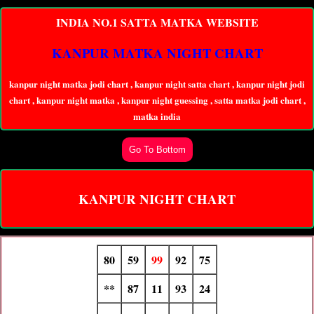
INDIA NO.1 SATTA MATKA WEBSITE
KANPUR MATKA NIGHT CHART
kanpur night matka jodi chart , kanpur night satta chart , kanpur night jodi
chart , kanpur night matka , kanpur night guessing , satta matka jodi chart ,
matka india
KANPUR NIGHT CHART
80
59
99
92
75
**
87
11
93
24