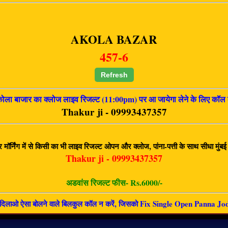
AKOLA BAZAR
457-6
Refresh
ोला बाजार का क्लोज लाइव रिजल्ट (11:00pm) पर आ जायेगा लेने के लिए कॉल 
Thakur ji - 09993437357
ॉर्निंग में से किसी का भी लाइव रिजल्ट ओपन और क्लोज, पांना-पत्ती के साथ सीधा मुंबई 
Thakur ji - 09993437357
अडवांस रिजल्ट फीस- Rs.6000/-
ास दिलाओ ऐसा बोलने वाले बिलकुल कॉल न करें, जिसको Fix Single Open Panna Jod