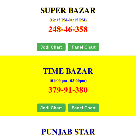
SUPER BAZAR
(12:15 PM-01:15 PM)
248-46-358
Jodi Chart
Panel Chart
TIME BAZAR
(01:00 pm - 03:00pm)
379-91-380
Jodi Chart
Panel Chart
PUNJAB STAR