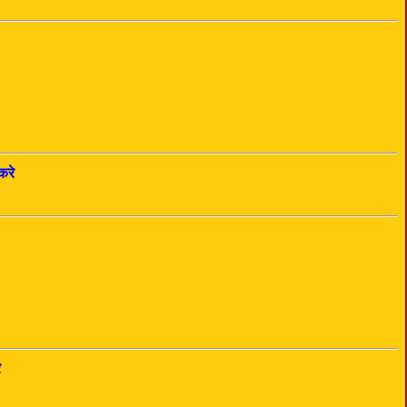
करे
े