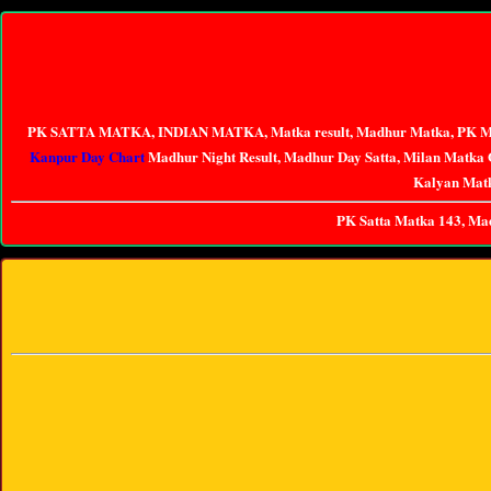
PK SATTA MATKA, INDIAN MATKA, Matka result, Madhur Matka, PK Matka,
Kanpur Day Chart
Madhur Night Result, Madhur Day Satta, Milan Matka Op
Kalyan Matk
PK Satta Matka 143, Madhur Matka, 