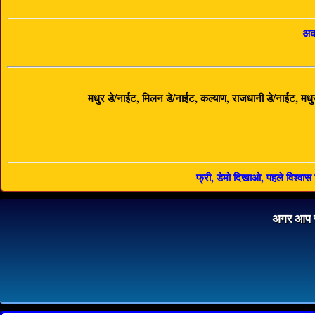
अक
मधुर डे/नाईट, मिलन डे/नाईट, कल्याण, राजधानी डे/नाईट, मधुर म
फ्री, डेमो दिखाओ, पहले विश्व
अगर आप ख