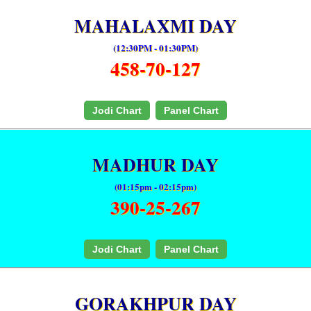
MAHALAXMI DAY
(12:30PM - 01:30PM)
458-70-127
Jodi Chart
Panel Chart
MADHUR DAY
(01:15pm - 02:15pm)
390-25-267
Jodi Chart
Panel Chart
GORAKHPUR DAY