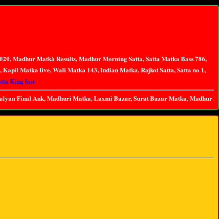
0, Madhur Matkà Results, Madhur Morning Satta, Satta Matka Bass 786,
apil Matka live, Wali Matka 143, Indian Matka, Rajkot Satta, Satta no 1,
tta King fast
 Madhuri Matka, Laxmi Bazar, Surat Bazar Matka, Madhur Night Chart, Super Ba