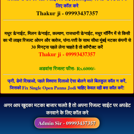
लिए कॉल करे
Thakur ji - 09993437357
मधुर डे/नाईट, मिलन डे/नाईट, कल्याण, राजधानी डे/नाईट, मधुर मॉर्निंग में से किसी
का भी लाइव रिजल्ट ओपन और क्लोज, पांना-पत्ती के साथ सीधा मुंबई मटका कंपनी से
30 मिनट्स पहले लेना चाहते है तो कॉन्टैक्ट करें
Thakur ji - 09993437357
अडवांस रिजल्ट फीस- Rs.6000/-
फ्री, डेमो दिखाओ, पहले विश्वास दिलाओ ऐसा बोलने वाले बिलकुल कॉल न करें,
जिसको Fix Single Open Panna Jodi चाहिए केवल वही बस कॉल करें!
अगर आप खुदका मटका बाजार चलते है तो अपना रिजल्ट साईट पर अपडेट
करवाने के लिए कॉल करे
Admin Sir - 09993437357