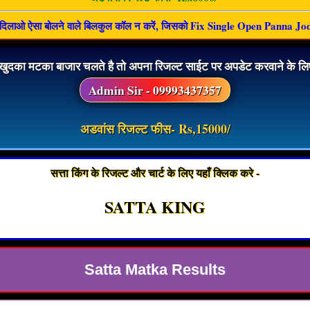
ास दिलाओ ऐसा बोलने वाले बिलकुल कॉल न करें, जिसको Fix Single Open Panna Jod
ुदका मटका बाजार चलते है तो अपना रिजल्ट साईट पर अपडेट करवाने के लि
Admin Sir - 09993437357
अडवांस रिजल्ट फीस- Rs,15000/
सत्ता किंग के रिजल्ट और चार्ट के लिए यहाँ क्लिक करे -
SATTA KING
Satta Matka Results