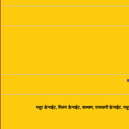
म
मधुर डे/नाईट, मिलन डे/नाईट, कल्याण, राजधानी डे/नाईट, मधुर म