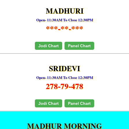
MADHURI
Open- 11:30AM To Close 12:30PM
***-**-***
Jodi Chart
Panel Chart
SRIDEVI
Open- 11:30AM To Close 12:30PM
278-79-478
Jodi Chart
Panel Chart
MADHUR MORNING