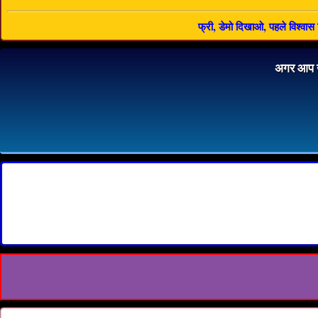
फ्री, डेमो दिखाओ, पहले विश्व
अगर आप ख