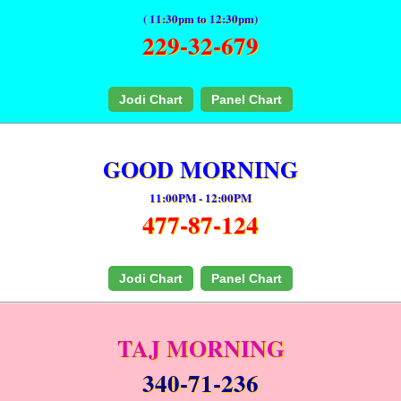
( 11:30pm to 12:30pm)
229-32-679
Jodi Chart
Panel Chart
GOOD MORNING
11:00PM - 12:00PM
477-87-124
Jodi Chart
Panel Chart
TAJ MORNING
340-71-236