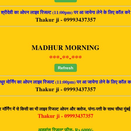
श्रीदेवी का ओपन लाइव रिजल्ट (11:00pm) पर आ जायेगा लेने के लिए कॉल करे
Thakur ji - 09993437357
MADHUR MORNING
***-**-***
Refresh
धुर मोर्निंग का ओपन लाइव रिजल्ट (11:00pm) पर आ जायेगा लेने के लिए कॉल क
Thakur ji - 09993437357
ॉर्निंग में से किसी का भी लाइव रिजल्ट ओपन और क्लोज, पांना-पत्ती के साथ सीधा मुंबई 
Thakur ji - 09993437357
अडवांस रिजल्ट फीस- Rs.6000/-