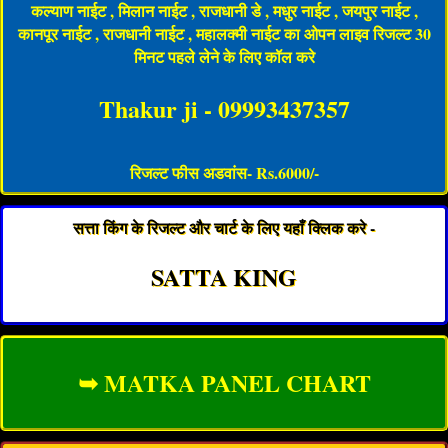
कल्याण नाईट , मिलान नाईट , राजधानी डे , मधुर नाईट , जयपुर नाईट ,
कानपूर नाईट , राजधानी नाईट , महालक्मी नाईट का ओपन लाइव रिजल्ट 30
मिनट पहले लेने के लिए कॉल करे
Thakur ji - 09993437357
रिजल्ट फीस अडवांस- Rs.6000/-
सत्ता किंग के रिजल्ट और चार्ट के लिए यहाँ क्लिक करे -
SATTA KING
➥ MATKA PANEL CHART