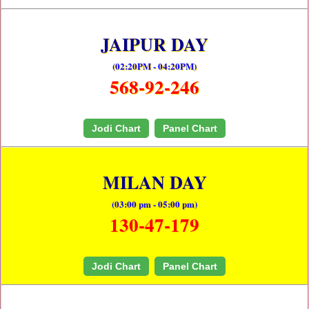
JAIPUR DAY
(02:20PM - 04:20PM)
568-92-246
Jodi Chart
Panel Chart
MILAN DAY
(03:00 pm - 05:00 pm)
130-47-179
Jodi Chart
Panel Chart