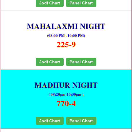
Jodi Chart
Panel Chart
MAHALAXMI NIGHT
(08:00 PM - 10:00 PM)
225-9
Jodi Chart
Panel Chart
MADHUR NIGHT
( 08:20pm-10:30pm )
770-4
Jodi Chart
Panel Chart