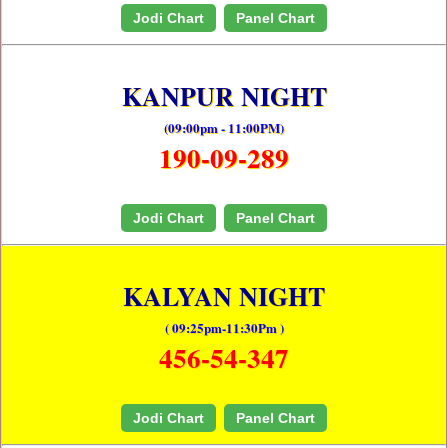
Jodi Chart
Panel Chart
KANPUR NIGHT
(09:00pm - 11:00PM)
190-09-289
Jodi Chart
Panel Chart
KALYAN NIGHT
( 09:25pm-11:30Pm )
456-54-347
Jodi Chart
Panel Chart