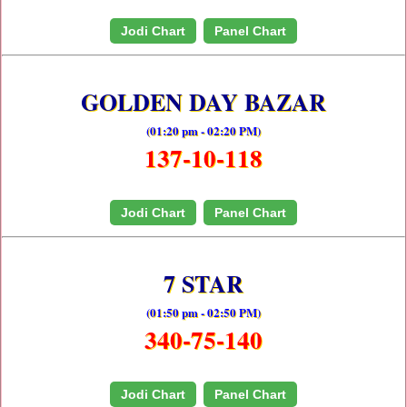
Jodi Chart
Panel Chart
GOLDEN DAY BAZAR
(01:20 pm - 02:20 PM)
137-10-118
Jodi Chart
Panel Chart
7 STAR
(01:50 pm - 02:50 PM)
340-75-140
Jodi Chart
Panel Chart