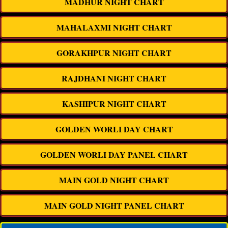
MADHUR NIGHT CHART
MAHALAXMI NIGHT CHART
GORAKHPUR NIGHT CHART
RAJDHANI NIGHT CHART
KASHIPUR NIGHT CHART
GOLDEN WORLI DAY CHART
GOLDEN WORLI DAY PANEL CHART
MAIN GOLD NIGHT CHART
MAIN GOLD NIGHT PANEL CHART