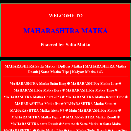
WELCOME TO
MAHARASHTRA MATKA
Powered by:
Satta
Matka
MAHARASHTRA Satta Matka | DpBoss Matka | MAHARASHTRA Matka
Result | Satta Matka Tips | Kalyan Matka 143
MAHARASHTRA Matka Satta King ❋ MAHARASHTRA Matka Live ❋
MAHARASHTRA Matka Boss ❋ MAHARASHTRA Matka Time ❋
MAHARASHTRA Matka Chart 2023 ❋ MAHARASHTRA Matka Result Time ❋
MAHARASHTRA Matka list ❋ MAHARASHTRA Matka Satta ❋
MAHARASHTRA Matka tricks 0 7 ❋ Main MAHARASHTRA Matka ❋
MAHARASHTRA Matka Figure ❋ MAHARASHTRA Matka Result ❋
MAHARASHTRA satta Result ❋ Satta no ❋ Satta Matka ❋ Satta Maka
MAHARASHTRA ❋ Satta Matka Live ❋ Satta Matka Today Result ❋ Super Fast