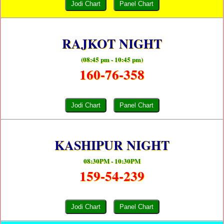
Jodi Chart
Panel Chart
RAJKOT NIGHT
(08:45 pm - 10:45 pm)
160-76-358
Jodi Chart
Panel Chart
KASHIPUR NIGHT
08:30PM - 10:30PM
159-54-239
Jodi Chart
Panel Chart