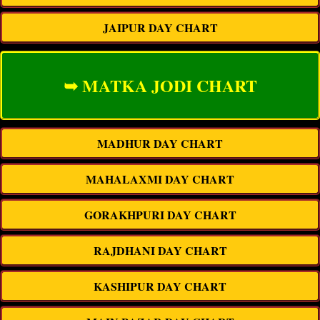
JAIPUR DAY CHART
➥ MATKA JODI CHART
MADHUR DAY CHART
MAHALAXMI DAY CHART
GORAKHPURI DAY CHART
RAJDHANI DAY CHART
KASHIPUR DAY CHART