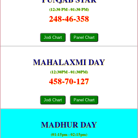
(12:30 PM - 01:30 PM)
248-46-358
Jodi Chart
Panel Chart
MAHALAXMI DAY
(12:30PM - 01:30PM)
458-70-127
Jodi Chart
Panel Chart
MADHUR DAY
(01:15pm - 02:15pm)