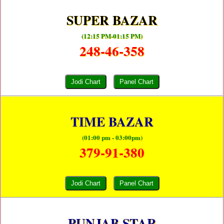
SUPER BAZAR
(12:15 PM-01:15 PM)
248-46-358
Jodi Chart
Panel Chart
TIME BAZAR
(01:00 pm - 03:00pm)
379-91-380
Jodi Chart
Panel Chart
PUNJAB STAR