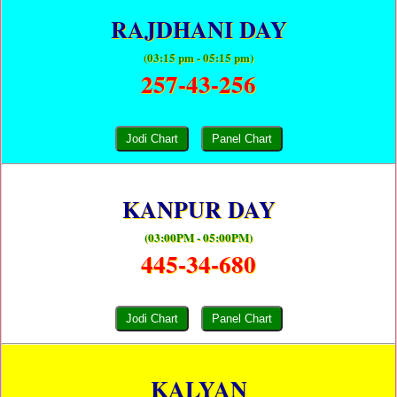
RAJDHANI DAY
(03:15 pm - 05:15 pm)
257-43-256
Jodi Chart
Panel Chart
KANPUR DAY
(03:00PM - 05:00PM)
445-34-680
Jodi Chart
Panel Chart
KALYAN