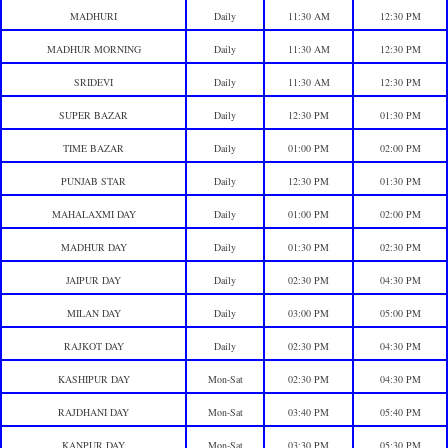
MADHURI
Daily
11:30 AM
12:30 PM
MADHUR MORNING
Daily
11:30 AM
12:30 PM
SRIDEVI
Daily
11:30 AM
12:30 PM
SUPER BAZAR
Daily
12:30 PM
01:30 PM
TIME BAZAR
Daily
01:00 PM
02:00 PM
PUNJAB STAR
Daily
12:30 PM
01:30 PM
MAHALAXMI DAY
Daily
01:00 PM
02:00 PM
MADHUR DAY
Daily
01:30 PM
02:30 PM
JAIPUR DAY
Daily
02:30 PM
04:30 PM
MILAN DAY
Daily
03:00 PM
05:00 PM
RAJKOT DAY
Daily
02:30 PM
04:30 PM
KASHIPUR DAY
Mon-Sat
02:30 PM
04:30 PM
RAJDHANI DAY
Mon-Sat
03:40 PM
05:40 PM
KANPUR DAY
Mon-Sat
03:30 PM
05:30 PM