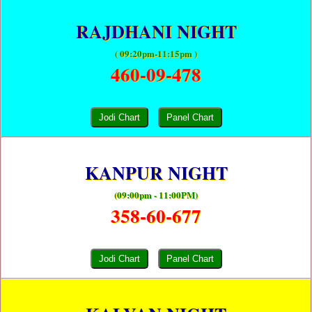
RAJDHANI NIGHT
( 09:20pm-11:15pm )
460-09-478
Jodi Chart
Panel Chart
KANPUR NIGHT
(09:00pm - 11:00PM)
358-60-677
Jodi Chart
Panel Chart