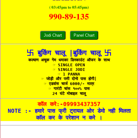
( 03:45pm to 05:45pm)
990-89-135
Jodi Chart
Panel Chart
卐 बुकिंग चालू |बुकिंग चालू 卐
कल्याण अचूक गेम धमाका डिस्काउंट ऑफर के साथ
☞ SINGLE OPEN
☞ SINGLE JODI
☞ 1 PANNA
☞ जोड़ी और पत्ती दोनो पास होगी|
☞ एडवांस चार्ज 6000/- मात्र
☞ गारंटी चांस १००% पास
24 घंटे मोबाइल चालू
कॉल करे:-09993437357
NOTE :- हमारे पास फ्री ट्रायल ओर डेमो नही मिलता
कॉल कर के परेशान न करे ।