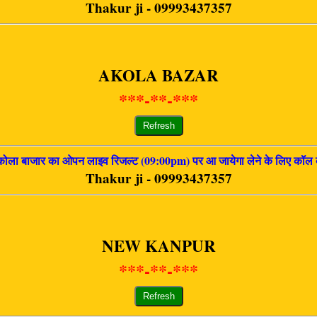
Thakur ji - 09993437357
AKOLA BAZAR
***-**-***
Refresh
ोला बाजार का ओपन लाइव रिजल्ट (09:00pm) पर आ जायेगा लेने के लिए कॉल 
Thakur ji - 09993437357
NEW KANPUR
***-**-***
Refresh