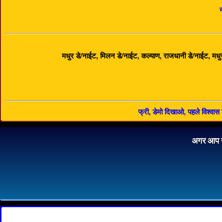
मधुर डे/नाईट, मिलन डे/नाईट, कल्याण, राजधानी डे/नाईट, मधुर म
फ्री, डेमो दिखाओ, पहले विश्व
अगर आप ख