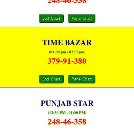
Jodi Chart
Panel Chart
TIME BAZAR
(01:00 pm - 03:00pm)
379-91-380
Jodi Chart
Panel Chart
PUNJAB STAR
(12:30 PM - 01:30 PM)
248-46-358