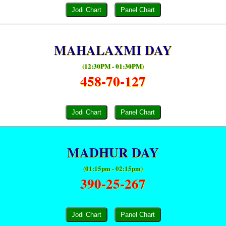
Jodi Chart
Panel Chart
MAHALAXMI DAY
(12:30PM - 01:30PM)
458-70-127
Jodi Chart
Panel Chart
MADHUR DAY
(01:15pm - 02:15pm)
390-25-267
Jodi Chart
Panel Chart