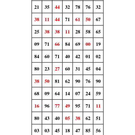
21
35
44
32
78
76
32
38
11
44
71
61
50
67
25
38
38
11
28
58
65
09
71
66
84
69
00
19
84
60
71
40
42
01
02
80
23
27
60
31
45
04
38
50
81
62
90
76
90
68
09
64
14
07
24
59
16
96
77
49
95
71
11
80
43
40
05
38
62
51
03
03
45
18
47
85
56