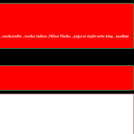
art , matkaindia , matka indian ,Milan Matka , gujarat night satta king , madhur