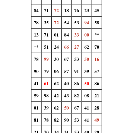
84
71
72
18
76
23
45
78
35
72
54
53
94
58
13
71
01
84
33
00
**
**
51
24
66
27
62
70
78
99
30
67
53
50
16
90
79
06
57
91
39
57
41
61
62
40
86
50
86
59
98
42
43
82
08
21
01
39
62
50
67
41
28
81
78
82
90
53
41
49
21
70
34
31
53
40
29