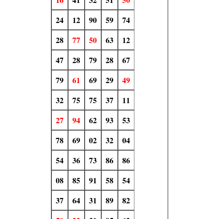
24
12
90
59
74
28
77
50
63
12
47
28
79
28
67
79
61
69
29
49
32
75
75
37
11
27
94
62
93
53
78
69
02
32
04
54
36
73
86
86
08
85
91
58
54
37
64
31
89
82