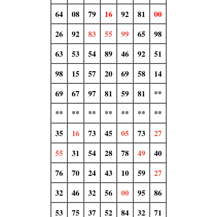
64
08
79
16
92
81
00
26
92
83
55
99
65
98
63
53
54
89
46
92
51
98
15
57
20
69
58
14
69
67
97
81
59
81
**
**
**
**
**
**
**
**
35
16
73
45
05
73
27
55
31
54
28
78
49
40
76
70
24
43
10
59
27
32
46
32
56
00
95
86
53
75
37
52
84
32
71