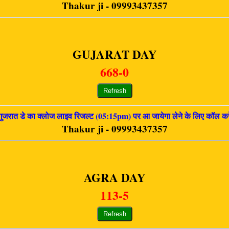
Thakur ji - 09993437357
GUJARAT DAY
668-0
Refresh
गुजरात डे का क्लोज लाइव रिजल्ट (05:15pm) पर आ जायेगा लेने के लिए कॉल कर
Thakur ji - 09993437357
AGRA DAY
113-5
Refresh