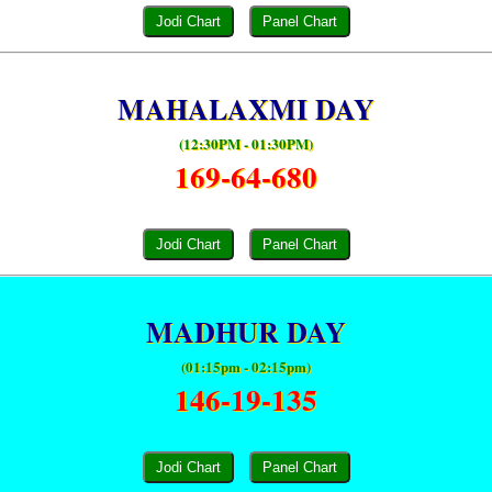
Jodi Chart
Panel Chart
MAHALAXMI DAY
(12:30PM - 01:30PM)
169-64-680
Jodi Chart
Panel Chart
MADHUR DAY
(01:15pm - 02:15pm)
146-19-135
Jodi Chart
Panel Chart