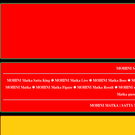
MOHINI Sat
MOHINI Matka Satta King ❋ MOHINI Matka Live ❋ MOHINI Matka Boss ❋ MO
MOHINI Matka ❋ MOHINI Matka Figure ❋ MOHINI Matka Result ❋ MOHINI satta 
Matka gues
MOHINI MATKA | SATTA MATKA | DPBOSS | 