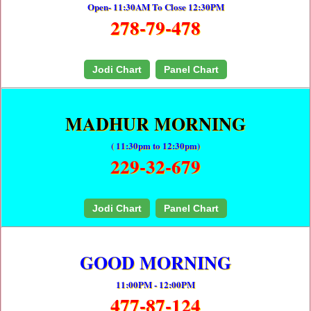
Open- 11:30AM To Close 12:30PM
278-79-478
Jodi Chart
Panel Chart
MADHUR MORNING
( 11:30pm to 12:30pm)
229-32-679
Jodi Chart
Panel Chart
GOOD MORNING
11:00PM - 12:00PM
477-87-124