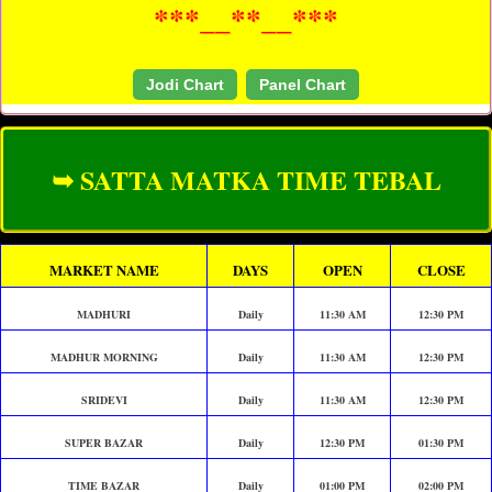
***__**__***
Jodi Chart
Panel Chart
➥ SATTA MATKA TIME TEBAL
MARKET NAME
DAYS
OPEN
CLOSE
MADHURI
Daily
11:30 AM
12:30 PM
MADHUR MORNING
Daily
11:30 AM
12:30 PM
SRIDEVI
Daily
11:30 AM
12:30 PM
SUPER BAZAR
Daily
12:30 PM
01:30 PM
TIME BAZAR
Daily
01:00 PM
02:00 PM