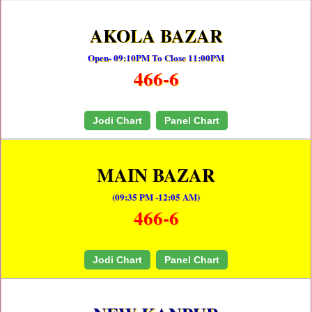
AKOLA BAZAR
Open- 09:10PM To Close 11:00PM
466-6
Jodi Chart
Panel Chart
MAIN BAZAR
(09:35 PM -12:05 AM)
466-6
Jodi Chart
Panel Chart