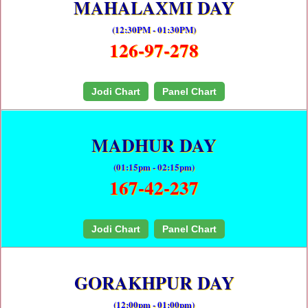
MAHALAXMI DAY
(12:30PM - 01:30PM)
126-97-278
Jodi Chart
Panel Chart
MADHUR DAY
(01:15pm - 02:15pm)
167-42-237
Jodi Chart
Panel Chart
GORAKHPUR DAY
(12:00pm - 01:00pm)