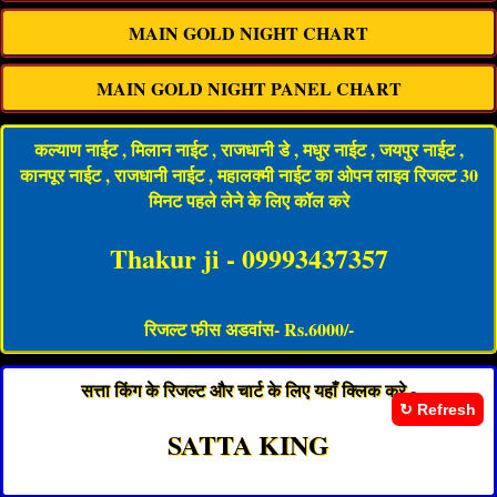
MAIN GOLD NIGHT CHART
MAIN GOLD NIGHT PANEL CHART
कल्याण नाईट , मिलान नाईट , राजधानी डे , मधुर नाईट , जयपुर नाईट ,
कानपूर नाईट , राजधानी नाईट , महालक्मी नाईट का ओपन लाइव रिजल्ट 30
मिनट पहले लेने के लिए कॉल करे
Thakur ji - 09993437357
रिजल्ट फीस अडवांस- Rs.6000/-
सत्ता किंग के रिजल्ट और चार्ट के लिए यहाँ क्लिक करे -
SATTA KING