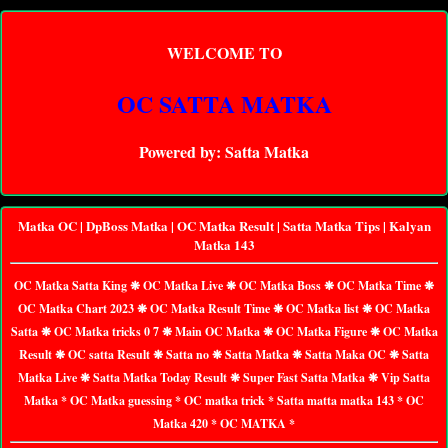
WELCOME TO
OC SATTA MATKA
Powered by:
Satta
Matka
Matka OC | DpBoss Matka | OC Matka Result | Satta Matka Tips | Kalyan
Matka 143
OC Matka Satta King ❋ OC Matka Live ❋ OC Matka Boss ❋ OC Matka Time ❋
OC Matka Chart 2023 ❋ OC Matka Result Time ❋ OC Matka list ❋ OC Matka
Satta ❋ OC Matka tricks 0 7 ❋ Main OC Matka ❋ OC Matka Figure ❋ OC Matka
Result ❋ OC satta Result ❋ Satta no ❋ Satta Matka ❋ Satta Maka OC ❋ Satta
Matka Live ❋ Satta Matka Today Result ❋ Super Fast Satta Matka ❋ Vip Satta
Matka * OC Matka guessing * OC matka trick * Satta matta matka 143 * OC
Matka 420 * OC MATKA *