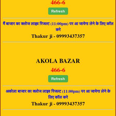
466-6
Refresh
मैं बाजार का क्लोज लाइव रिजल्ट (11:00pm) पर आ जायेगा लेने के लिए कॉल
करे
Thakur ji - 09993437357
AKOLA BAZAR
466-6
Refresh
अकोला बाजार का क्लोज लाइव रिजल्ट (11:00pm) पर आ जायेगा लेने के
लिए कॉल करे
Thakur ji - 09993437357