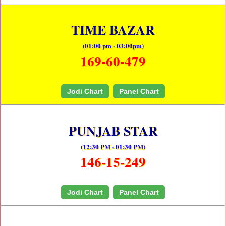
TIME BAZAR
(01:00 pm - 03:00pm)
169-60-479
Jodi Chart
Panel Chart
PUNJAB STAR
(12:30 PM - 01:30 PM)
146-15-249
Jodi Chart
Panel Chart