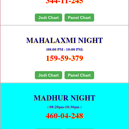
344-11-245
Jodi Chart
Panel Chart
MAHALAXMI NIGHT
(08:00 PM - 10:00 PM)
159-59-379
Jodi Chart
Panel Chart
MADHUR NIGHT
( 08:20pm-10:30pm )
460-04-248