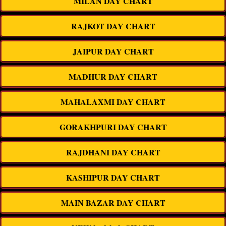
MILAN DAY CHART
RAJKOT DAY CHART
JAIPUR DAY CHART
MADHUR DAY CHART
MAHALAXMI DAY CHART
GORAKHPURI DAY CHART
RAJDHANI DAY CHART
KASHIPUR DAY CHART
MAIN BAZAR DAY CHART