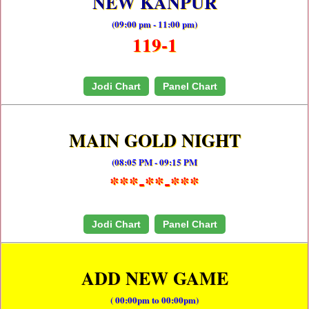
NEW KANPUR
(09:00 pm - 11:00 pm)
119-1
Jodi Chart
Panel Chart
MAIN GOLD NIGHT
(08:05 PM - 09:15 PM
***-**-***
Jodi Chart
Panel Chart
ADD NEW GAME
( 00:00pm to 00:00pm)