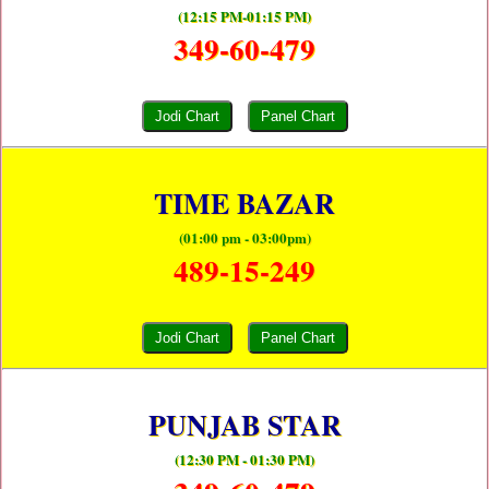
(12:15 PM-01:15 PM)
349-60-479
Jodi Chart
Panel Chart
TIME BAZAR
(01:00 pm - 03:00pm)
489-15-249
Jodi Chart
Panel Chart
PUNJAB STAR
(12:30 PM - 01:30 PM)