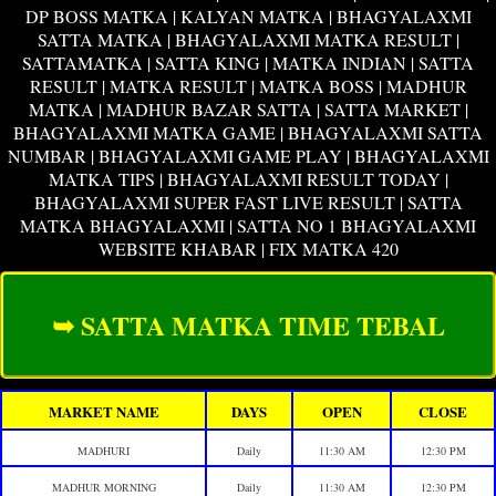
DP BOSS MATKA | KALYAN MATKA | BHAGYALAXMI
SATTA MATKA | BHAGYALAXMI MATKA RESULT |
SATTAMATKA | SATTA KING | MATKA INDIAN | SATTA
RESULT | MATKA RESULT | MATKA BOSS | MADHUR
MATKA | MADHUR BAZAR SATTA | SATTA MARKET |
BHAGYALAXMI MATKA GAME | BHAGYALAXMI SATTA
NUMBAR | BHAGYALAXMI GAME PLAY | BHAGYALAXMI
MATKA TIPS | BHAGYALAXMI RESULT TODAY |
BHAGYALAXMI SUPER FAST LIVE RESULT | SATTA
MATKA BHAGYALAXMI | SATTA NO 1 BHAGYALAXMI
WEBSITE KHABAR | FIX MATKA 420
➥ SATTA MATKA TIME TEBAL
MARKET NAME
DAYS
OPEN
CLOSE
MADHURI
Daily
11:30 AM
12:30 PM
MADHUR MORNING
Daily
11:30 AM
12:30 PM