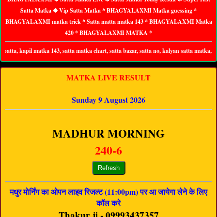
Satta Matka ❋ Vip Satta Matka * BHAGYALAXMI Matka guessing *
BHAGYALAXMI matka trick * Satta matta matka 143 * BHAGYALAXMI Matka
420 * BHAGYALAXMI MATKA *
a matka chart, satta bazar, satta no, kalyan satta matka, db matka, worli matka, 
MATKA LIVE RESULT
Sunday 9 August 2026
MADHUR MORNING
240-6
Refresh
मधुर मोर्निंग का ओपन लाइव रिजल्ट (11:00pm) पर आ जायेगा लेने के लिए
कॉल करे
Thakur ji - 09993437357