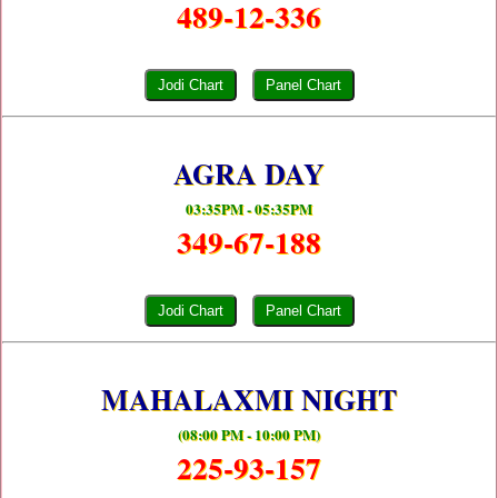
489-12-336
Jodi Chart
Panel Chart
AGRA DAY
03:35PM - 05:35PM
349-67-188
Jodi Chart
Panel Chart
MAHALAXMI NIGHT
(08:00 PM - 10:00 PM)
225-93-157