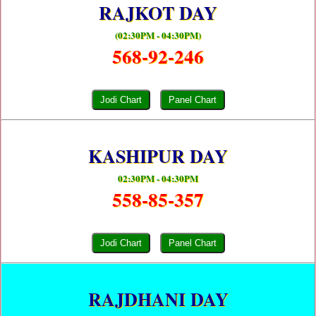
RAJKOT DAY
(02:30PM - 04:30PM)
568-92-246
Jodi Chart
Panel Chart
KASHIPUR DAY
02:30PM - 04:30PM
558-85-357
Jodi Chart
Panel Chart
RAJDHANI DAY