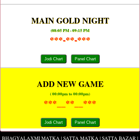
MAIN GOLD NIGHT
(08:05 PM - 09:15 PM
***-**-***
Jodi Chart
Panel Chart
ADD NEW GAME
( 00:00pm to 00:00pm)
***__**__***
Jodi Chart
Panel Chart
BHAGYALAXMI MATKA | SATTA MATKA | SATTA BAZAR |