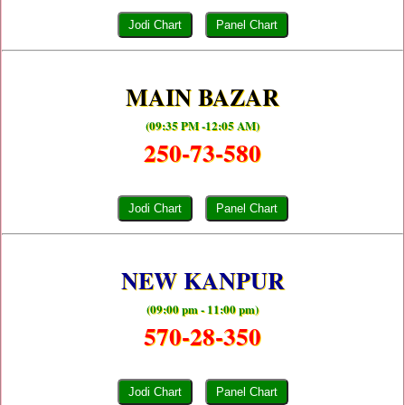
Jodi Chart
Panel Chart
MAIN BAZAR
(09:35 PM -12:05 AM)
250-73-580
Jodi Chart
Panel Chart
NEW KANPUR
(09:00 pm - 11:00 pm)
570-28-350
Jodi Chart
Panel Chart