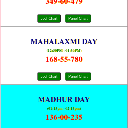
349-60-479
Jodi Chart
Panel Chart
MAHALAXMI DAY
(12:30PM - 01:30PM)
168-55-780
Jodi Chart
Panel Chart
MADHUR DAY
(01:15pm - 02:15pm)
136-00-235