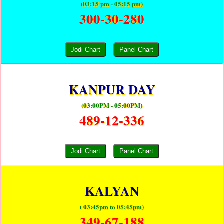
(03:15 pm - 05:15 pm)
300-30-280
Jodi Chart
Panel Chart
KANPUR DAY
(03:00PM - 05:00PM)
489-12-336
Jodi Chart
Panel Chart
KALYAN
( 03:45pm to 05:45pm)
349-67-188