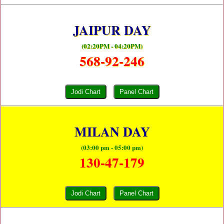
JAIPUR DAY
(02:20PM - 04:20PM)
568-92-246
Jodi Chart
Panel Chart
MILAN DAY
(03:00 pm - 05:00 pm)
130-47-179
Jodi Chart
Panel Chart