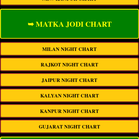
➥ MATKA JODI CHART
MILAN NIGHT CHART
RAJKOT NIGHT CHART
JAIPUR NIGHT CHART
KALYAN NIGHT CHART
KANPUR NIGHT CHART
GUJARAT NIGHT CHART