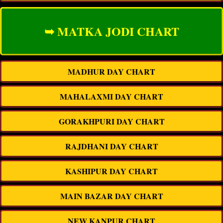
➥ MATKA JODI CHART
MADHUR DAY CHART
MAHALAXMI DAY CHART
GORAKHPURI DAY CHART
RAJDHANI DAY CHART
KASHIPUR DAY CHART
MAIN BAZAR DAY CHART
NEW KANPUR CHART