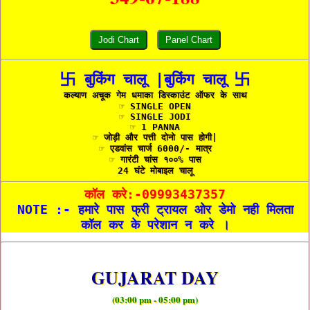
Jodi Chart
Panel Chart
卐 बुकिंग चालू |बुकिंग चालू 卐
कल्याण अचूक गेम धमाका डिस्काउंट ऑफर के साथ
☞ SINGLE OPEN
☞ SINGLE JODI
☞ 1 PANNA
☞ जोड़ी और पत्ती दोनो पास होगी|
☞ एडवांस चार्ज 6000/- मात्र
☞ गारंटी चांस १००% पास
24 घंटे मोबाइल चालू
कॉल करे:-09993437357
NOTE :- हमारे पास फ्री ट्रायल ओर डेमो नही मिलता
कॉल कर के परेशान न करे ।
GUJARAT DAY
(03:00 pm - 05:00 pm)