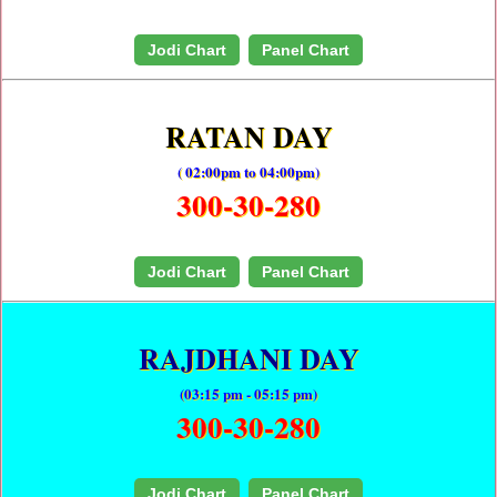
Jodi Chart
Panel Chart
RATAN DAY
( 02:00pm to 04:00pm)
300-30-280
Jodi Chart
Panel Chart
RAJDHANI DAY
(03:15 pm - 05:15 pm)
300-30-280
Jodi Chart
Panel Chart