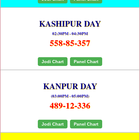
KASHIPUR DAY
02:30PM - 04:30PM
558-85-357
Jodi Chart
Panel Chart
KANPUR DAY
(03:00PM - 05:00PM)
489-12-336
Jodi Chart
Panel Chart