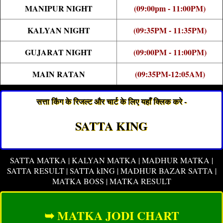
MANIPUR NIGHT
(09:00pm - 11:00PM)
KALYAN NIGHT
(09:35PM - 11:35PM)
GUJARAT NIGHT
(09:00PM - 11:00PM)
MAIN RATAN
(09:35PM-12:05AM)
सत्ता किंग के रिजल्ट और चार्ट के लिए यहाँ क्लिक करे -
SATTA KING
SATTA MATKA | KALYAN MATKA | MADHUR MATKA |
SATTA RESULT | SATTA kING | MADHUR BAZAR SATTA |
MATKA BOSS | MATKA RESULT
➥ MATKA JODI CHART