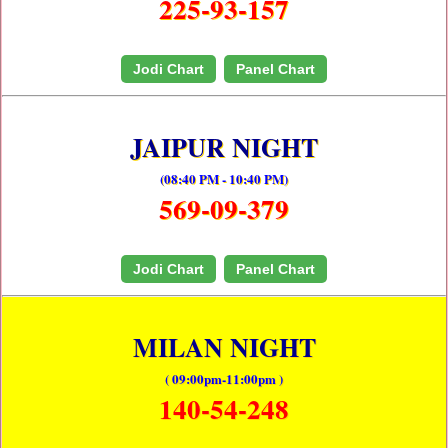
225-93-157
Jodi Chart
Panel Chart
JAIPUR NIGHT
(08:40 PM - 10:40 PM)
569-09-379
Jodi Chart
Panel Chart
MILAN NIGHT
( 09:00pm-11:00pm )
140-54-248