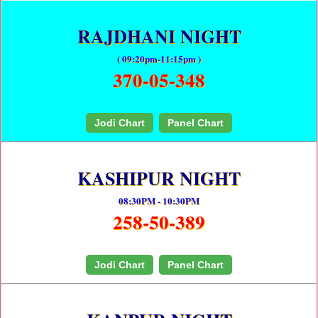
RAJDHANI NIGHT
( 09:20pm-11:15pm )
370-05-348
Jodi Chart
Panel Chart
KASHIPUR NIGHT
08:30PM - 10:30PM
258-50-389
Jodi Chart
Panel Chart