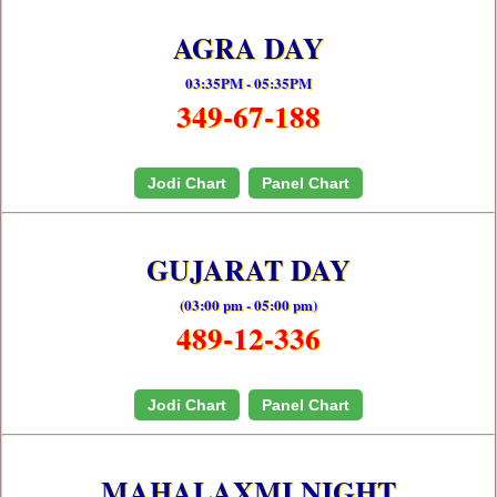
AGRA DAY
03:35PM - 05:35PM
349-67-188
Jodi Chart
Panel Chart
GUJARAT DAY
(03:00 pm - 05:00 pm)
489-12-336
Jodi Chart
Panel Chart
MAHALAXMI NIGHT