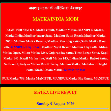
बादशाह मटका की ओरिजिनल वेबसाइट
MATKAINDIA.MOBI
MANIPUR MATKA, Matka result, Madhur Matka, MANIPUR Matka,
Matka India, Madhur bazar Satta, Madhur Satta Result, Madhur Matka
2020, Madhur Matkà Results, Madhur Morning Satta, Satta Matka Bass
786,
MANIPUR Day Chart
Madhur Night Result, Madhur Day Satta, Milan
Matka Open, Milan Matka Live, Gujarat day satta, Time Bazar Satta, Kapil
Matka 143, Kapil Matka live, Wali Matka 143, Indian Matka, Rajkot Satta,
Satta no 1, Kalyan Matka Result Today, MadhurMatka, Mahalaxmi Night
Satta, Main Ratam Matka,
Satta King fast
Matka MANIPUR, MANIPUR Matka Fix Game, MANIPUR Lakha Matka, Ratan MANI
MATKA LIVE RESULT
Sunday 9 August 2026