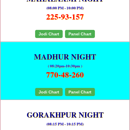
(08:00 PM - 10:00 PM)
225-93-157
Jodi Chart
Panel Chart
MADHUR NIGHT
( 08:20pm-10:30pm )
770-48-260
Jodi Chart
Panel Chart
GORAKHPUR NIGHT
(08:15 PM - 10:15 PM)