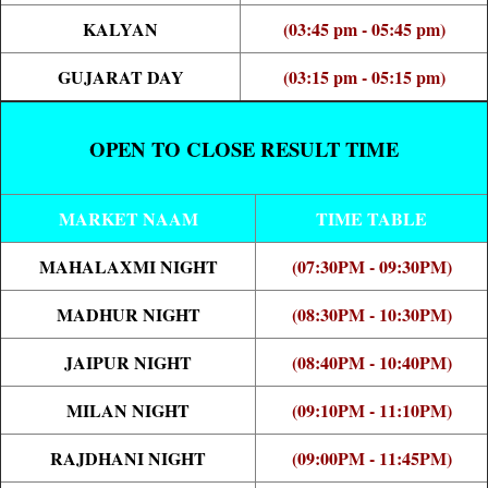
KALYAN
(03:45 pm - 05:45 pm)
GUJARAT DAY
(03:15 pm - 05:15 pm)
OPEN TO CLOSE RESULT TIME
MARKET NAAM
TIME TABLE
MAHALAXMI NIGHT
(07:30PM - 09:30PM)
MADHUR NIGHT
(08:30PM - 10:30PM)
JAIPUR NIGHT
(08:40PM - 10:40PM)
MILAN NIGHT
(09:10PM - 11:10PM)
RAJDHANI NIGHT
(09:00PM - 11:45PM)