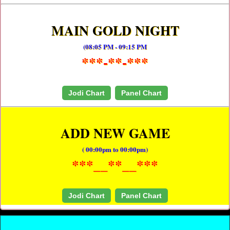
MAIN GOLD NIGHT
(08:05 PM - 09:15 PM
***-**-***
Jodi Chart
Panel Chart
ADD NEW GAME
( 00:00pm to 00:00pm)
***__**__***
Jodi Chart
Panel Chart