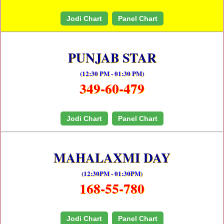
Jodi Chart
Panel Chart
PUNJAB STAR
(12:30 PM - 01:30 PM)
349-60-479
Jodi Chart
Panel Chart
MAHALAXMI DAY
(12:30PM - 01:30PM)
168-55-780
Jodi Chart
Panel Chart