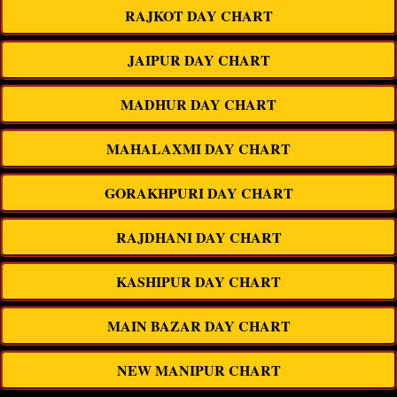
RAJKOT DAY CHART
JAIPUR DAY CHART
MADHUR DAY CHART
MAHALAXMI DAY CHART
GORAKHPURI DAY CHART
RAJDHANI DAY CHART
KASHIPUR DAY CHART
MAIN BAZAR DAY CHART
NEW MANIPUR CHART