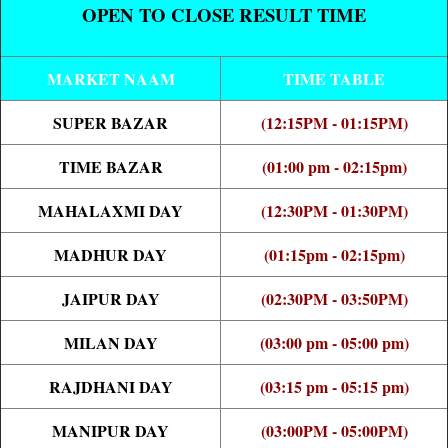
OPEN TO CLOSE RESULT TIME
MARKET NAAM
TIME TABLE
SUPER BAZAR
(12:15PM - 01:15PM)
TIME BAZAR
(01:00 pm - 02:15pm)
MAHALAXMI DAY
(12:30PM - 01:30PM)
MADHUR DAY
(01:15pm - 02:15pm)
JAIPUR DAY
(02:30PM - 03:50PM)
MILAN DAY
(03:00 pm - 05:00 pm)
RAJDHANI DAY
(03:15 pm - 05:15 pm)
MANIPUR DAY
(03:00PM - 05:00PM)