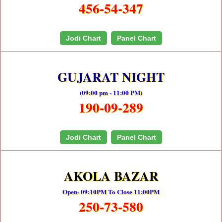
456-54-347
Jodi Chart
Panel Chart
GUJARAT NIGHT
(09:00 pm - 11:00 PM)
190-09-289
Jodi Chart
Panel Chart
AKOLA BAZAR
Open- 09:10PM To Close 11:00PM
250-73-580