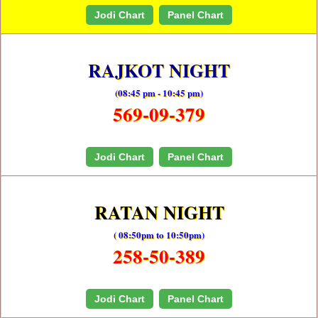
Jodi Chart
Panel Chart
RAJKOT NIGHT
(08:45 pm - 10:45 pm)
569-09-379
Jodi Chart
Panel Chart
RATAN NIGHT
( 08:50pm to 10:50pm)
258-50-389
Jodi Chart
Panel Chart