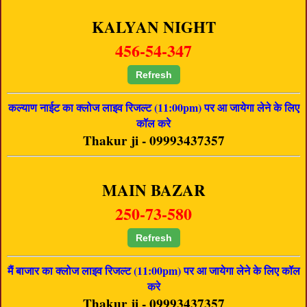
KALYAN NIGHT
456-54-347
Refresh
कल्याण नाईट का क्लोज लाइव रिजल्ट (11:00pm) पर आ जायेगा लेने के लिए
कॉल करे
Thakur ji - 09993437357
MAIN BAZAR
250-73-580
Refresh
मैं बाजार का क्लोज लाइव रिजल्ट (11:00pm) पर आ जायेगा लेने के लिए कॉल
करे
Thakur ji - 09993437357