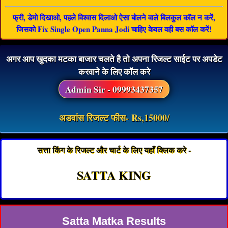
फ्री, डेमो दिखाओ, पहले विश्वास दिलाओ ऐसा बोलने वाले बिलकुल कॉल न करें,
जिसको Fix Single Open Panna Jodi चाहिए केवल वही बस कॉल करें!
अगर आप खुदका मटका बाजार चलते है तो अपना रिजल्ट साईट पर अपडेट
करवाने के लिए कॉल करे
Admin Sir - 09993437357
अडवांस रिजल्ट फीस- Rs,15000/
सत्ता किंग के रिजल्ट और चार्ट के लिए यहाँ क्लिक करे -
SATTA KING
Satta Matka Results