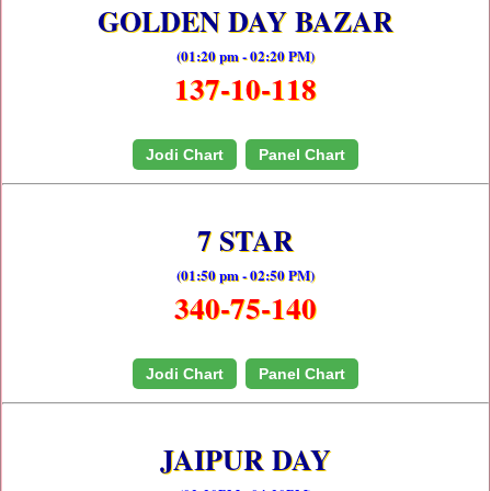
GOLDEN DAY BAZAR
(01:20 pm - 02:20 PM)
137-10-118
Jodi Chart
Panel Chart
7 STAR
(01:50 pm - 02:50 PM)
340-75-140
Jodi Chart
Panel Chart
JAIPUR DAY