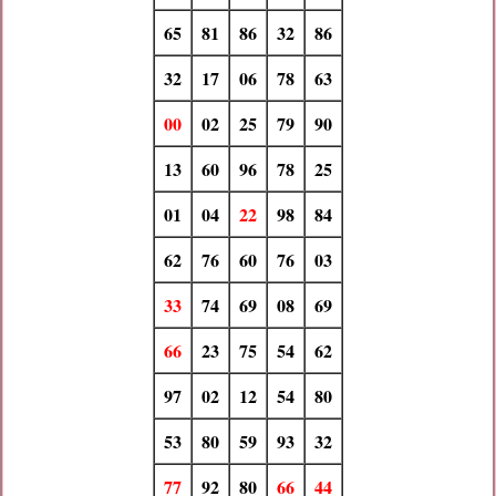
65
81
86
32
86
32
17
06
78
63
00
02
25
79
90
13
60
96
78
25
01
04
22
98
84
62
76
60
76
03
33
74
69
08
69
66
23
75
54
62
97
02
12
54
80
53
80
59
93
32
77
92
80
66
44