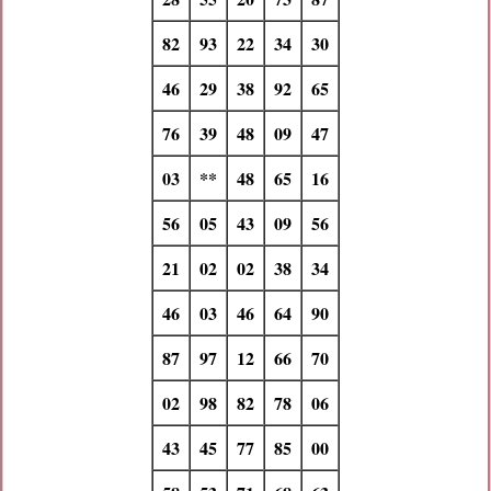
82
93
22
34
30
46
29
38
92
65
76
39
48
09
47
03
**
48
65
16
56
05
43
09
56
21
02
02
38
34
46
03
46
64
90
87
97
12
66
70
02
98
82
78
06
43
45
77
85
00