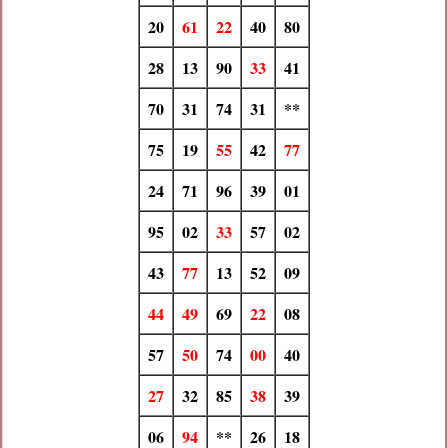
20
61
22
40
80
28
13
90
33
41
70
31
74
31
**
75
19
55
42
77
24
71
96
39
01
95
02
33
57
02
43
77
13
52
09
44
49
69
22
08
57
50
74
00
40
27
32
85
38
39
06
94
**
26
18