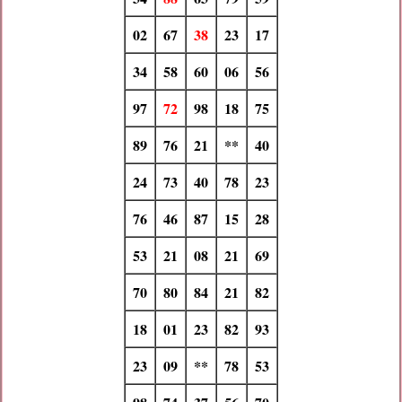
02
67
38
23
17
34
58
60
06
56
97
72
98
18
75
89
76
21
**
40
24
73
40
78
23
76
46
87
15
28
53
21
08
21
69
70
80
84
21
82
18
01
23
82
93
23
09
**
78
53