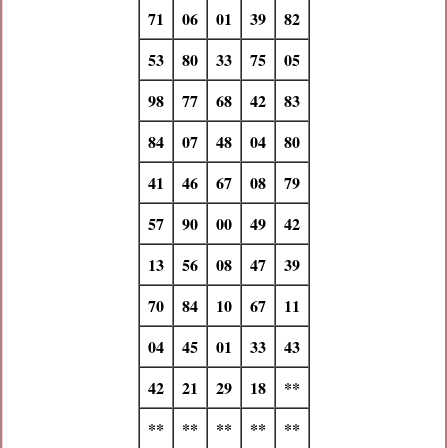
71
06
01
39
82
53
80
33
75
05
98
77
68
42
83
84
07
48
04
80
41
46
67
08
79
57
90
00
49
42
13
56
08
47
39
70
84
10
67
11
04
45
01
33
43
42
21
29
18
**
**
**
**
**
**