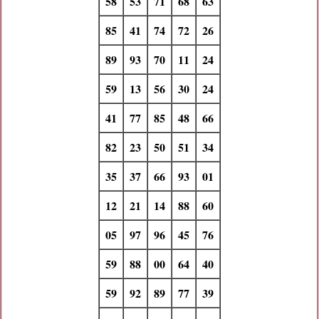
58
53
71
68
63
85
41
74
72
26
89
93
70
11
24
59
13
56
30
24
41
77
85
48
66
82
23
50
51
34
35
37
66
93
01
12
21
14
88
60
05
97
96
45
76
59
88
00
64
40
59
92
89
77
39