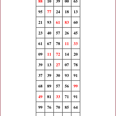
88
10
39
00
65
95
77
24
18
13
21
93
61
83
60
23
40
57
26
45
61
67
78
11
33
09
11
72
14
20
39
13
27
07
78
37
39
30
93
91
68
89
57
56
99
49
81
33
71
91
99
76
70
85
64