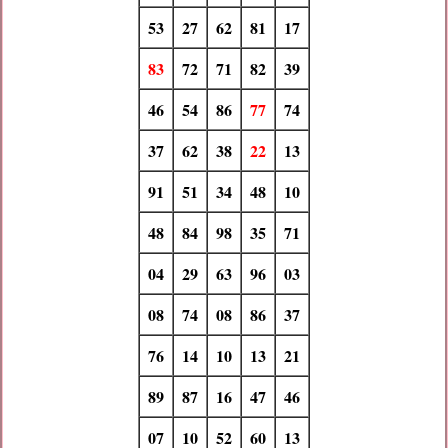
53
27
62
81
17
83
72
71
82
39
46
54
86
77
74
37
62
38
22
13
91
51
34
48
10
48
84
98
35
71
04
29
63
96
03
08
74
08
86
37
76
14
10
13
21
89
87
16
47
46
07
10
52
60
13