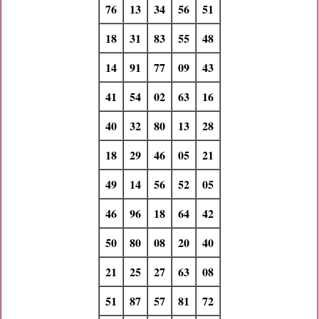
76
13
34
56
51
18
31
83
55
48
14
91
77
09
43
41
54
02
63
16
40
32
80
13
28
18
29
46
05
21
49
14
56
52
05
46
96
18
64
42
50
80
08
20
40
21
25
27
63
08
51
87
57
81
72