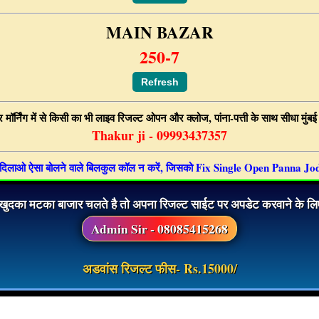
MAIN BAZAR
250-7
Refresh
ॉर्निंग में से किसी का भी लाइव रिजल्ट ओपन और क्लोज, पांना-पत्ती के साथ सीधा मुंबई 
Thakur ji - 09993437357
ास दिलाओ ऐसा बोलने वाले बिलकुल कॉल न करें, जिसको Fix Single Open Panna Jod
ुदका मटका बाजार चलते है तो अपना रिजल्ट साईट पर अपडेट करवाने के लि
Admin Sir - 08085415268
अडवांस रिजल्ट फीस- Rs.15000/