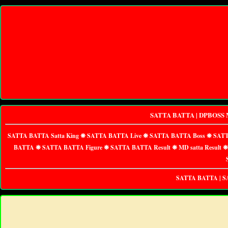
SATTA BATTA | DPBOSS M
SATTA BATTA Satta King ❋ SATTA BATTA Live ❋ SATTA BATTA Boss ❋ SATTA
BATTA ❋ SATTA BATTA Figure ❋ SATTA BATTA Result ❋ MD satta Result ❋ Sat
SATTA BATTA | SATTA MATKA | D