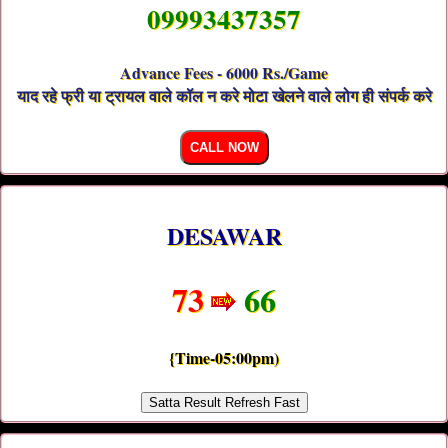
09993437357
Advance Fees - 6000 Rs./Game
याद रहे फ्री या ट्रायल वाले कॉल न करे मोटा खेलने वाले लोग ही संपर्क करे
CALL NOW
DESAWAR
73
66
{Time-05:00pm)
Satta Result Refresh Fast