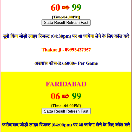
60
99
{Time-04:00PM}
Satta Result Refresh Fast
यूपी किंग जोड़ी लाइव रिजल्ट (04:30pm) पर आ जायेगा लेने के लिए कॉल करे
Thakur ji - 09993437357
अडवांस फीस-Rs.6000/- Per Game
FARIDABAD
06
99
{Time - 06:00PM}
Satta Result Refresh Fast
फरीदाबाद जोड़ी लाइव रिजल्ट (04:00pm) पर आ जायेगा लेने के लिए कॉल करे