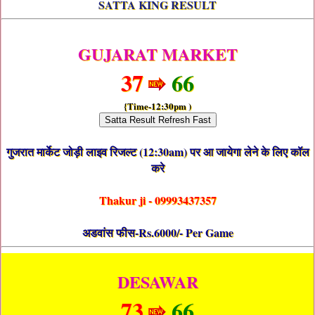
SATTA KING RESULT
GUJARAT MARKET
37
66
{Time-12:30pm )
Satta Result Refresh Fast
गुजरात मार्केट जोड़ी लाइव रिजल्ट (12:30am) पर आ जायेगा लेने के लिए कॉल
करे
Thakur ji - 09993437357
अडवांस फीस-Rs.6000/- Per Game
DESAWAR
73
66