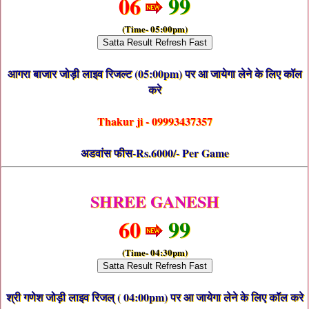
06
99
(Time- 05:00pm)
Satta Result Refresh Fast
आगरा बाजार जोड़ी लाइव रिजल्ट (05:00pm) पर आ जायेगा लेने के लिए कॉल
करे
Thakur ji - 09993437357
अडवांस फीस-Rs.6000/- Per Game
SHREE GANESH
60
99
(Time- 04:30pm)
Satta Result Refresh Fast
श्री गणेश जोड़ी लाइव रिजल् ( 04:00pm) पर आ जायेगा लेने के लिए कॉल करे