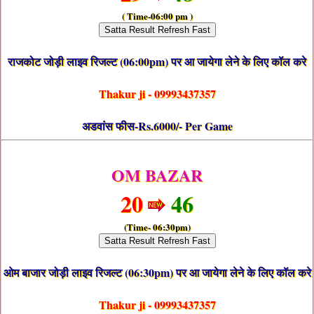
( Time-06:00 pm )
Satta Result Refresh Fast
राजकोट जोड़ी लाइव रिजल्ट (06:00pm) पर आ जायेगा लेने के लिए कॉल करे
Thakur ji - 09993437357
अडवांस फीस-Rs.6000/- Per Game
OM BAZAR
20
46
(Time- 06:30pm)
Satta Result Refresh Fast
ओम बाजार जोड़ी लाइव रिजल्ट (06:30pm) पर आ जायेगा लेने के लिए कॉल करे
Thakur ji - 09993437357