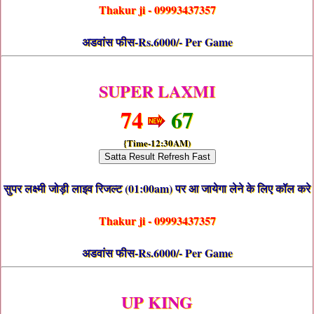
Thakur ji - 09993437357
अडवांस फीस-Rs.6000/- Per Game
SUPER LAXMI
74
67
{Time-12:30AM)
Satta Result Refresh Fast
सुपर लक्ष्मी जोड़ी लाइव रिजल्ट (01:00am) पर आ जायेगा लेने के लिए कॉल करे
Thakur ji - 09993437357
अडवांस फीस-Rs.6000/- Per Game
UP KING