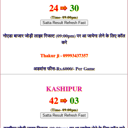
24
30
(Time- 09:00pm)
Satta Result Refresh Fast
नोएडा बाजार जोड़ी लाइव रिजल्ट (09:00pm) पर आ जायेगा लेने के लिए कॉल
करे
Thakur ji - 09993437357
अडवांस फीस-Rs.6000/- Per Game
KASHIPUR
42
03
(Time- 09:00pm)
Satta Result Refresh Fast