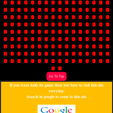
a
a
a
a
a
a
a
a
a
a
a
a
a
a
a
a
a
a
a
a
a
a
a
a
a
a
a
a
a
a
a
a
a
a
a
a
a
a
a
a
a
a
a
a
a
a
a
a
a
a
a
a
a
a
a
a
a
a
a
a
a
a
a
a
a
a
a
a
a
a
a
a
a
a
a
a
a
a
a
a
a
a
a
a
a
a
a
a
a
a
a
a
a
a
a
a
a
a
a
a
a
a
a
a
a
a
a
a
a
a
a
a
a
a
a
a
a
a
a
a
a
a
a
a
a
a
a
a
a
a
a
a
a
a
a
a
a
a
a
a
a
a
a
a
a
a
If you want daily fix game then you have to visit this site
everyday.
Search in google to come to this site