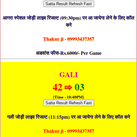
Satta Result Refresh Fast
आगरा स्पेशल जोड़ी लाइव रिजल्ट (09:30pm) पर आ जायेगा लेने के लिए कॉल
करे
Thakur ji - 09993437357
अडवांस फीस-Rs.6000/- Per Game
GALI
42
03
{Time - 10:40PM}
Satta Result Refresh Fast
गली जोड़ी लाइव रिजल्ट (11:15pm) पर आ जायेगा लेने के लिए कॉल करे
Thakur ji - 09993437357