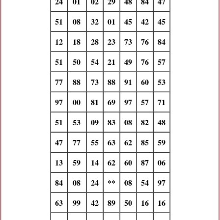
24
01
02
29
48
84
47
51
08
32
01
45
42
45
12
18
28
23
73
76
84
51
50
54
21
49
76
57
77
88
73
88
91
60
53
97
00
81
69
97
57
71
51
53
09
83
08
82
48
47
77
55
63
62
85
59
13
59
14
62
60
87
06
84
08
24
**
08
54
97
63
99
42
89
50
16
16