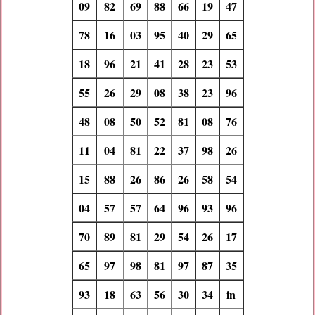
09
82
69
88
66
19
47
78
16
03
95
40
29
65
18
96
21
41
28
23
53
55
26
29
08
38
23
96
48
08
50
52
81
08
76
11
04
81
22
37
98
26
15
88
26
86
26
58
54
04
57
57
64
96
93
96
70
89
81
29
54
26
17
65
97
98
81
97
87
35
93
18
63
56
30
34
in