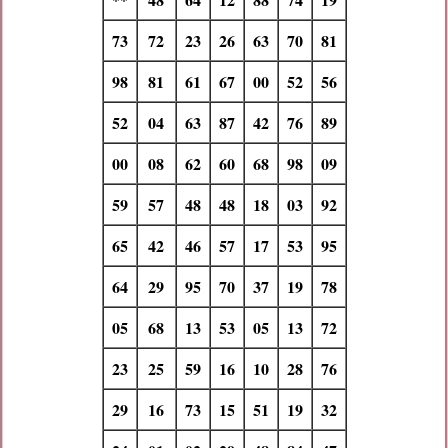
73
72
23
26
63
70
81
98
81
61
67
00
52
56
52
04
63
87
42
76
89
00
08
62
60
68
98
09
59
57
48
48
18
03
92
65
42
46
57
17
53
95
64
29
95
70
37
19
78
05
68
13
53
05
13
72
23
25
59
16
10
28
76
29
16
73
15
51
19
32