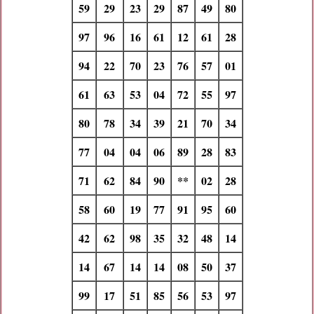
59
29
23
29
87
49
80
97
96
16
61
12
61
28
94
22
70
23
76
57
01
61
63
53
04
72
55
97
80
78
34
39
21
70
34
77
04
04
06
89
28
83
71
62
84
90
**
02
28
58
60
19
77
91
95
60
42
62
98
35
32
48
14
14
67
14
14
08
50
37
99
17
51
85
56
53
97