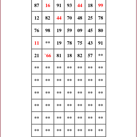
87
16
91
93
44
18
99
12
82
44
70
48
25
78
76
98
19
59
09
45
80
11
**
19
78
75
43
91
21
`66
81
18
82
57
**
**
**
**
**
**
**
**
**
**
**
**
**
**
**
**
**
**
**
**
**
**
**
**
**
**
**
**
**
**
**
**
**
**
**
**
**
**
**
**
**
**
**