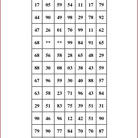
17
05
59
54
11
17
79
44
90
49
98
29
78
92
47
26
01
70
99
11
62
68
**
**
99
84
91
65
68
56
58
28
65
48
29
88
30
08
03
38
43
59
67
96
59
30
40
88
57
63
58
23
71
96
43
84
29
51
83
75
39
51
31
90
46
96
12
42
51
90
79
90
77
84
70
70
87