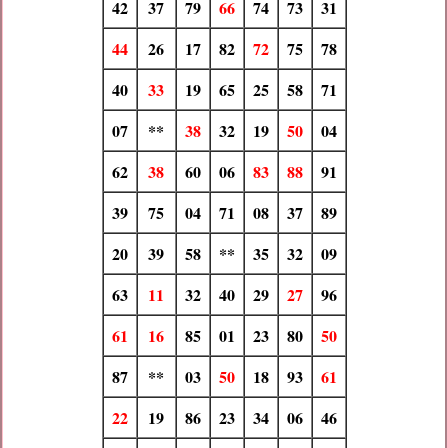
42
37
79
66
74
73
31
44
26
17
82
72
75
78
40
33
19
65
25
58
71
07
**
38
32
19
50
04
62
38
60
06
83
88
91
39
75
04
71
08
37
89
20
39
58
**
35
32
09
63
11
32
40
29
27
96
61
16
85
01
23
80
50
87
**
03
50
18
93
61
22
19
86
23
34
06
46