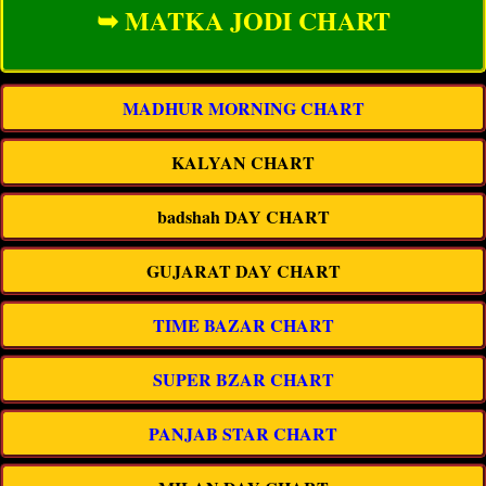
➥ MATKA JODI CHART
MADHUR MORNING CHART
KALYAN CHART
badshah DAY CHART
GUJARAT DAY CHART
TIME BAZAR CHART
SUPER BZAR CHART
PANJAB STAR CHART