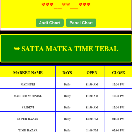
***__**__***
Jodi Chart
Panel Chart
➥ SATTA MATKA TIME TEBAL
MARKET NAME
DAYS
OPEN
CLOSE
MADHURI
Daily
11:30 AM
12:30 PM
MADHUR MORNING
Daily
11:30 AM
12:30 PM
SRIDEVI
Daily
11:30 AM
12:30 PM
SUPER BAZAR
Daily
12:30 PM
01:30 PM
TIME BAZAR
Daily
01:00 PM
02:00 PM