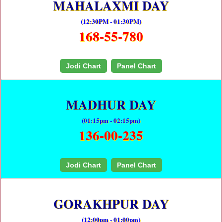
MAHALAXMI DAY
(12:30PM - 01:30PM)
168-55-780
Jodi Chart
Panel Chart
MADHUR DAY
(01:15pm - 02:15pm)
136-00-235
Jodi Chart
Panel Chart
GORAKHPUR DAY
(12:00pm - 01:00pm)