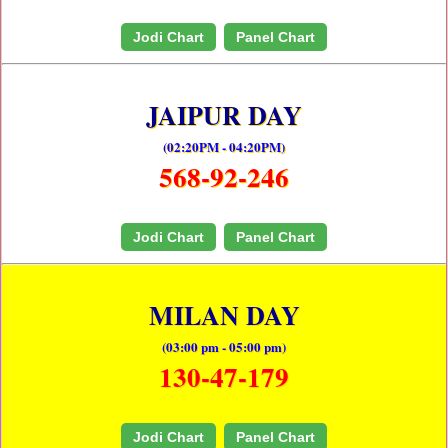
Jodi Chart
Panel Chart
JAIPUR DAY
(02:20PM - 04:20PM)
568-92-246
Jodi Chart
Panel Chart
MILAN DAY
(03:00 pm - 05:00 pm)
130-47-179
Jodi Chart
Panel Chart