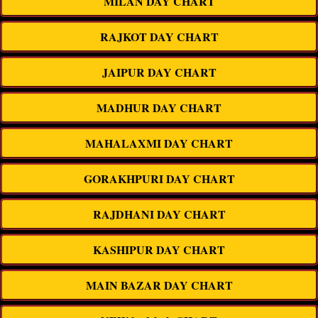
MILAN DAY CHART
RAJKOT DAY CHART
JAIPUR DAY CHART
MADHUR DAY CHART
MAHALAXMI DAY CHART
GORAKHPURI DAY CHART
RAJDHANI DAY CHART
KASHIPUR DAY CHART
MAIN BAZAR DAY CHART