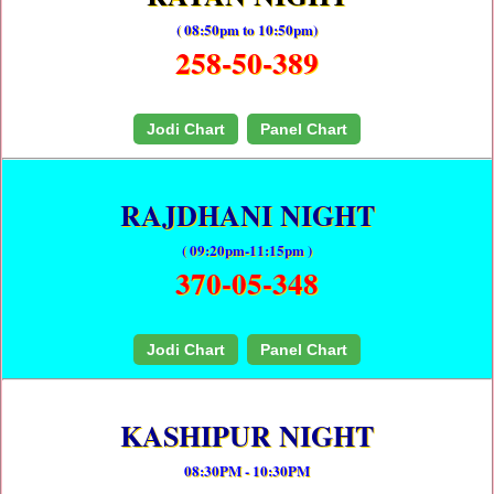
( 08:50pm to 10:50pm)
258-50-389
Jodi Chart
Panel Chart
RAJDHANI NIGHT
( 09:20pm-11:15pm )
370-05-348
Jodi Chart
Panel Chart
KASHIPUR NIGHT
08:30PM - 10:30PM