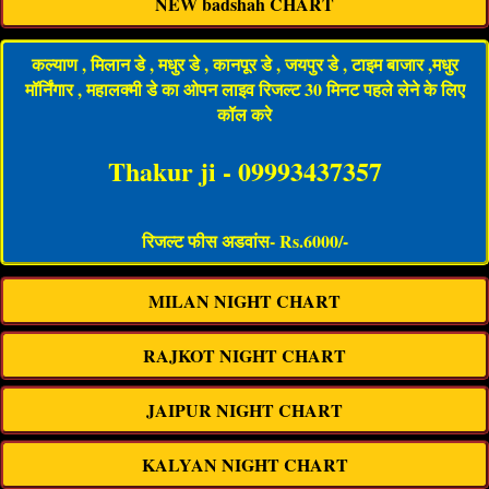
NEW badshah CHART
कल्याण , मिलान डे , मधुर डे , कानपूर डे , जयपुर डे , टाइम बाजार ,मधुर
मॉर्निंगार , महालक्मी डे का ओपन लाइव रिजल्ट 30 मिनट पहले लेने के लिए
कॉल करे
Thakur ji - 09993437357
रिजल्ट फीस अडवांस- Rs.6000/-
MILAN NIGHT CHART
RAJKOT NIGHT CHART
JAIPUR NIGHT CHART
KALYAN NIGHT CHART