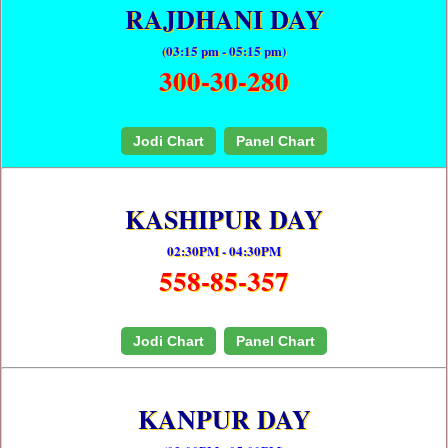
RAJDHANI DAY
(03:15 pm - 05:15 pm)
300-30-280
Jodi Chart
Panel Chart
KASHIPUR DAY
02:30PM - 04:30PM
558-85-357
Jodi Chart
Panel Chart
KANPUR DAY