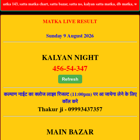
rt, satta bazar, satta no, kalyan satta matka, db matka, worli matka, tera matka, g
MATKA LIVE RESULT
Sunday 9 August 2026
KALYAN NIGHT
456-54-347
Refresh
कल्याण नाईट का क्लोज लाइव रिजल्ट (11:00pm) पर आ जायेगा लेने के लिए
कॉल करे
Thakur ji - 09993437357
MAIN BAZAR