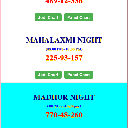
489-12-336
Jodi Chart
Panel Chart
MAHALAXMI NIGHT
(08:00 PM - 10:00 PM)
225-93-157
Jodi Chart
Panel Chart
MADHUR NIGHT
( 08:20pm-10:30pm )
770-48-260