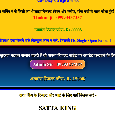
Saturday 8 August 2026
ॉर्निंग में से किसी का भी लाइव रिजल्ट ओपन और क्लोज, पांना-पत्ती के साथ सीधा मुंबई 
Thakur ji - 09993437357
अडवांस रिजल्ट फीस- Rs.6000/-
ास दिलाओ ऐसा बोलने वाले बिलकुल कॉल न करें, जिसको Fix Single Open Panna Jod
ुदका मटका बाजार चलते है तो अपना रिजल्ट साईट पर अपडेट करवाने के लि
Admin Sir - 09993437357
अडवांस रिजल्ट फीस- Rs,15000/
सत्ता किंग के रिजल्ट और चार्ट के लिए यहाँ क्लिक करे -
SATTA KING