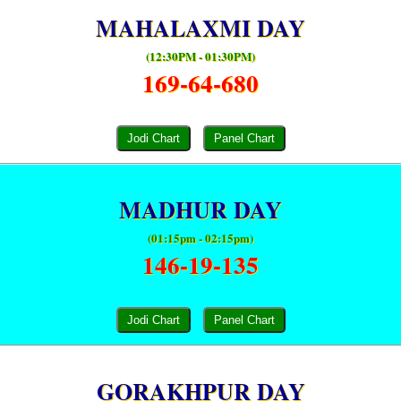
MAHALAXMI DAY
(12:30PM - 01:30PM)
169-64-680
Jodi Chart
Panel Chart
MADHUR DAY
(01:15pm - 02:15pm)
146-19-135
Jodi Chart
Panel Chart
GORAKHPUR DAY