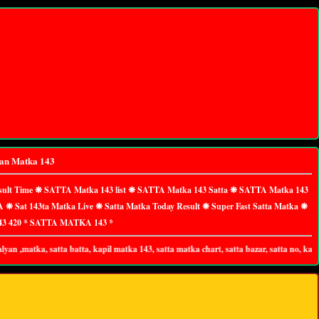
yan Matka 143
ult Time ❋ SATTA Matka 143 list ❋ SATTA Matka 143 Satta ❋ SATTA Matka 143
❋ Sat 143ta Matka Live ❋ Satta Matka Today Result ❋ Super Fast Satta Matka ❋
 143 420 * SATTA MATKA 143 *
pil matka 143, satta matka chart, satta bazar, satta no, kalyan satta matka, db ma