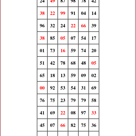
24
49
87
98
78
42
38
22
99
91
04
14
96
32
24
22
66
39
38
85
05
07
54
17
01
73
16
59
74
20
51
42
78
68
48
05
65
18
13
59
09
02
00
92
53
54
31
69
76
75
23
79
79
58
41
69
22
08
97
33
45
07
66
82
75
36