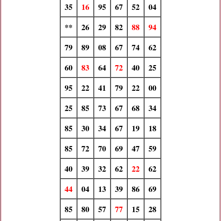
35
16
95
67
52
04
**
26
29
82
88
94
79
89
08
67
74
62
60
83
64
72
40
25
95
22
41
79
22
00
25
85
73
67
68
34
85
30
34
67
19
18
85
72
70
69
47
59
40
39
32
62
22
62
44
04
13
39
86
69
85
80
57
77
15
28