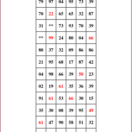
79
97
04
95
73
39
70
22
65
65
32
87
31
**
73
93
70
39
**
99
24
80
04
66
80
37
32
09
86
86
21
95
68
17
87
42
04
98
66
39
50
23
02
19
61
35
36
39
91
61
53
66
30
15
35
30
08
39
95
49
61
47
90
58
51
32