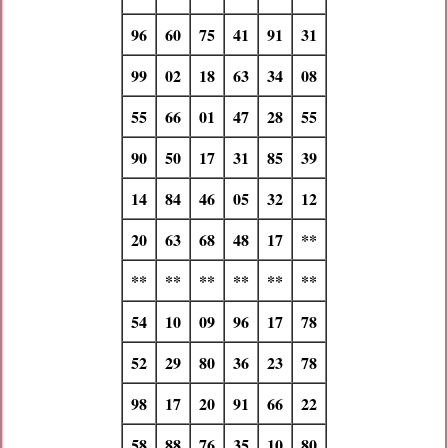
96
60
75
41
91
31
99
02
18
63
34
08
55
66
01
47
28
55
90
50
17
31
85
39
14
84
46
05
32
12
20
63
68
48
17
**
**
**
**
**
**
**
54
10
09
96
17
78
52
29
80
36
23
78
98
17
20
91
66
22
58
88
76
35
10
80