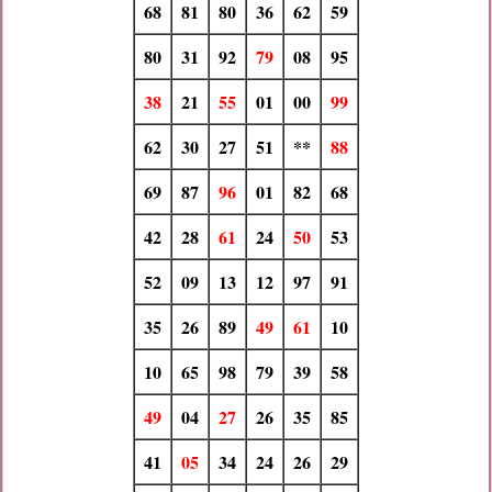
68
81
80
36
62
59
80
31
92
79
08
95
38
21
55
01
00
99
62
30
27
51
**
88
69
87
96
01
82
68
42
28
61
24
50
53
52
09
13
12
97
91
35
26
89
49
61
10
10
65
98
79
39
58
49
04
27
26
35
85
41
05
34
24
26
29