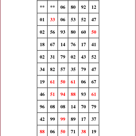
**
**
06
80
92
12
01
33
06
53
52
47
02
56
93
80
60
50
18
67
14
76
17
41
02
31
79
02
43
52
34
82
57
35
79
47
19
61
50
61
06
67
46
51
94
88
93
61
96
08
08
14
70
79
42
99
99
89
17
37
88
06
50
71
38
19