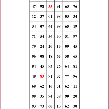
47
98
55
91
63
76
12
37
01
98
03
34
34
07
64
98
65
19
71
54
56
30
51
97
79
24
20
13
09
45
96
08
18
65
58
65
84
45
93
26
64
81
48
83
91
37
**
96
68
62
16
51
62
11
98
35
94
58
90
20
93
73
60
10
62
30