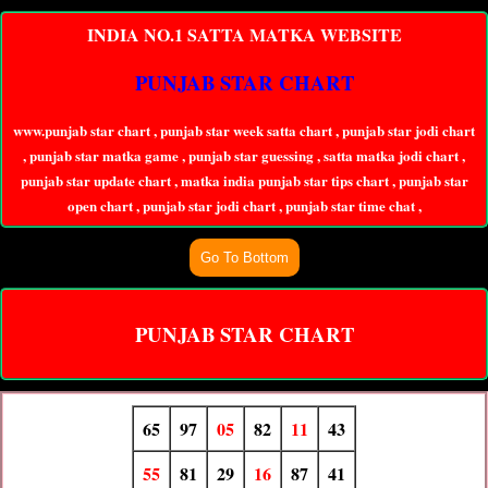
INDIA NO.1 SATTA MATKA WEBSITE
PUNJAB STAR CHART
www.punjab star chart , punjab star week satta chart , punjab star jodi chart
, punjab star matka game , punjab star guessing , satta matka jodi chart ,
punjab star update chart , matka india punjab star tips chart , punjab star
open chart , punjab star jodi chart , punjab star time chat ,
PUNJAB STAR CHART
65
97
05
82
11
43
55
81
29
16
87
41