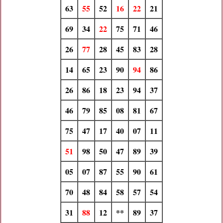
63
55
52
16
22
21
69
34
22
75
71
46
26
77
28
45
83
28
14
65
23
90
94
86
26
86
18
23
94
37
46
79
85
08
81
67
75
47
17
40
07
11
51
98
50
47
89
39
05
07
87
55
90
61
70
48
84
58
57
54
31
88
12
**
89
37