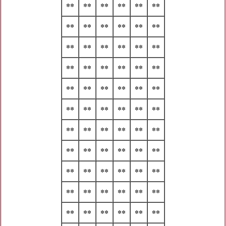
**
**
**
**
**
**
**
**
**
**
**
**
**
**
**
**
**
**
**
**
**
**
**
**
**
**
**
**
**
**
**
**
**
**
**
**
**
**
**
**
**
**
**
**
**
**
**
**
**
**
**
**
**
**
**
**
**
**
**
**
**
**
**
**
**
**