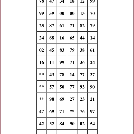
78
47
34
18
12
99
99
59
00
00
13
70
25
87
61
71
82
79
24
68
16
65
44
14
02
45
83
79
38
61
16
11
99
71
36
24
**
43
78
14
77
37
**
57
50
77
93
90
**
98
69
27
23
21
47
69
71
**
76
97
42
32
84
90
02
54