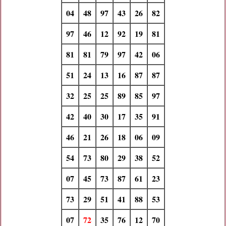
04
48
97
43
26
82
97
46
12
92
19
81
81
81
79
97
42
06
51
24
13
16
87
87
32
25
25
89
85
97
42
40
30
17
35
91
46
21
26
18
06
09
54
73
80
29
38
52
07
45
73
87
61
23
73
29
51
41
88
53
07
72
35
76
12
70