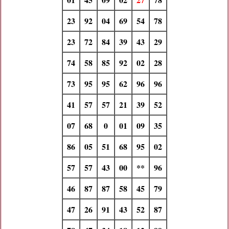
23
92
04
69
54
78
23
72
84
39
43
29
74
58
85
92
02
28
73
95
95
62
96
96
41
57
57
21
39
52
07
68
0
01
09
35
86
05
51
68
95
02
57
57
43
00
**
96
46
87
87
58
45
79
47
26
91
43
52
87