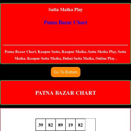
Satta Matka Play
Patna Bazar Chart
Vijay Bhai-09109395216
Patna Bazar Chart, Kanpur Satta, Kanpur Matka, Satta Matka Play, Satta
Matka, Kanpur Satta Matka, Dubai Satta Matka, Online Play ,
PATNA BAZAR CHART
39
82
89
19
82