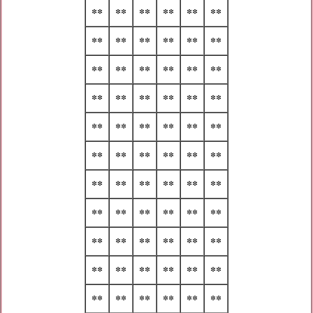
**
**
**
**
**
**
**
**
**
**
**
**
**
**
**
**
**
**
**
**
**
**
**
**
**
**
**
**
**
**
**
**
**
**
**
**
**
**
**
**
**
**
**
**
**
**
**
**
**
**
**
**
**
**
**
**
**
**
**
**
**
**
**
**
**
**