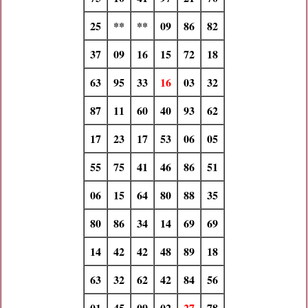
25
**
**
09
86
82
37
09
16
15
72
18
63
95
33
16
03
32
87
11
60
40
93
62
17
23
17
53
06
05
55
75
41
46
86
51
06
15
64
80
88
35
80
86
34
14
69
69
14
42
42
48
89
18
63
32
62
42
84
56
01
45
09
02
27
78