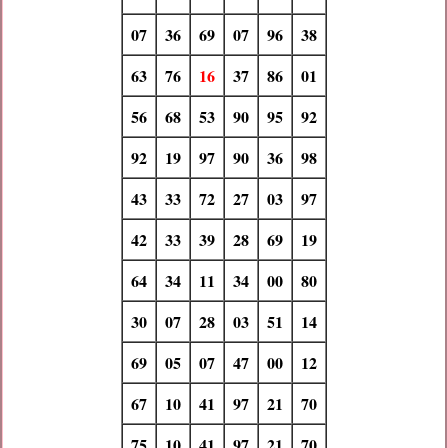
07
36
69
07
96
38
63
76
16
37
86
01
56
68
53
90
95
92
92
19
97
90
36
98
43
33
72
27
03
97
42
33
39
28
69
19
64
34
11
34
00
80
30
07
28
03
51
14
69
05
07
47
00
12
67
10
41
97
21
70
75
10
41
97
21
70