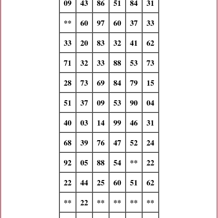
09
43
86
51
84
31
**
60
97
60
37
33
33
20
83
32
41
62
71
32
33
88
53
73
28
73
69
84
79
15
51
37
09
53
90
04
40
03
14
99
46
31
68
39
76
47
52
24
92
05
88
54
**
22
22
44
25
60
51
62
**
22
**
**
**
**