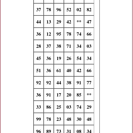
37
78
96
52
02
82
44
13
29
42
**
47
36
12
95
78
74
66
28
37
38
71
34
03
45
36
19
26
54
34
51
36
61
40
42
66
92
92
44
38
91
77
36
91
17
20
85
**
33
86
25
03
74
29
99
78
23
48
30
48
96
89
73
31
08
34