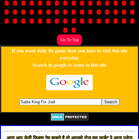
a
a
a
a
a
a
a
a
a
a
a
a
a
a
a
a
a
a
a
a
a
a
a
a
a
a
a
a
a
a
a
a
a
a
a
a
a
a
a
a
a
a
a
a
a
a
a
a
a
a
If you want daily fix game then you have to visit this site
everyday.
Search in google to come to this site
अगर आप डेली फिक्स गेम चाहते है तो आपको रोज इस साईट पे आना पड़ेगा