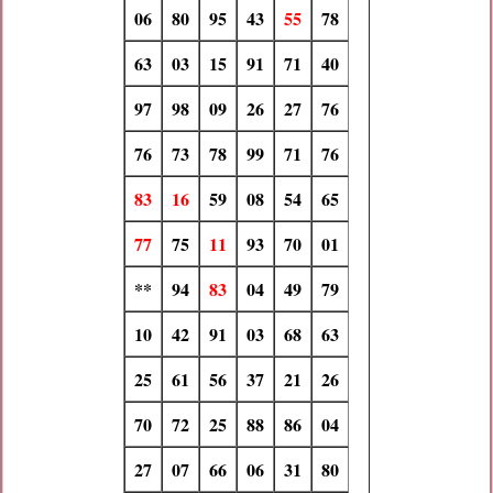
06
80
95
43
55
78
63
03
15
91
71
40
97
98
09
26
27
76
76
73
78
99
71
76
83
16
59
08
54
65
77
75
11
93
70
01
**
94
83
04
49
79
10
42
91
03
68
63
25
61
56
37
21
26
70
72
25
88
86
04
27
07
66
06
31
80